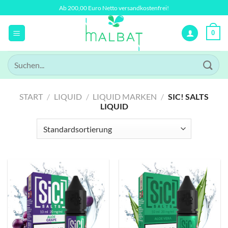
Zum
Ab 200,00 Euro Netto versandkostenfrei!
Inhalt
springen
0
Suchen
nach:
START
/
LIQUID
/
LIQUID MARKEN
/
SIC! SALTS
LIQUID