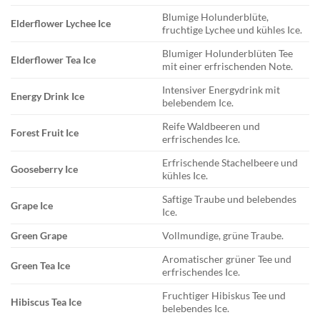
Blumige Holunderblüte,
Elderflower Lychee Ice
fruchtige Lychee und kühles Ice.
Blumiger Holunderblüten Tee
Elderflower Tea Ice
mit einer erfrischenden Note.
Intensiver Energydrink mit
Energy Drink Ice
belebendem Ice.
Reife Waldbeeren und
Forest Fruit Ice
erfrischendes Ice.
Erfrischende Stachelbeere und
Gooseberry Ice
kühles Ice.
Saftige Traube und belebendes
Grape Ice
Ice.
Green Grape
Vollmundige, grüne Traube.
Aromatischer grüner Tee und
Green Tea Ice
erfrischendes Ice.
Fruchtiger Hibiskus Tee und
Hibiscus Tea Ice
belebendes Ice.