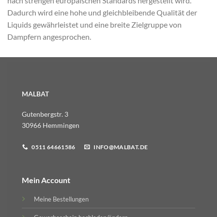
nach strengen europäischen Standards hergestellt wird.
Dadurch wird eine hohe und gleichbleibende Qualität der
Liquids gewährleistet und eine breite Zielgruppe von
Dampfern angesprochen.
MALBAT
Gutenbergstr. 3
30966 Hemmingen
0511 64661586
INFO@MALBAT.DE
Mein Account
Meine Bestellungen