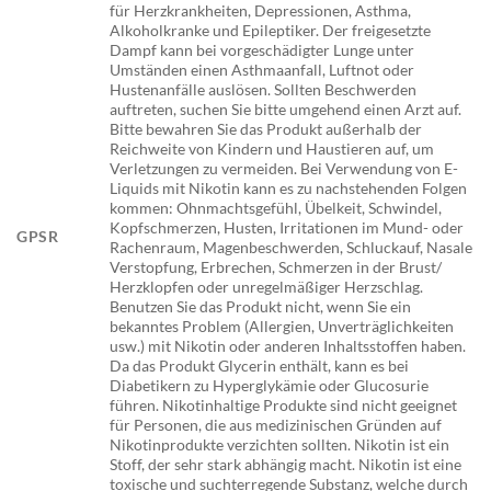
für Herzkrankheiten, Depressionen, Asthma,
Alkoholkranke und Epileptiker. Der freigesetzte
Dampf kann bei vorgeschädigter Lunge unter
Umständen einen Asthmaanfall, Luftnot oder
Hustenanfälle auslösen. Sollten Beschwerden
auftreten, suchen Sie bitte umgehend einen Arzt auf.
Bitte bewahren Sie das Produkt außerhalb der
Reichweite von Kindern und Haustieren auf, um
Verletzungen zu vermeiden. Bei Verwendung von E-
Liquids mit Nikotin kann es zu nachstehenden Folgen
kommen: Ohnmachtsgefühl, Übelkeit, Schwindel,
Kopfschmerzen, Husten, Irritationen im Mund- oder
GPSR
Rachenraum, Magenbeschwerden, Schluckauf, Nasale
Verstopfung, Erbrechen, Schmerzen in der Brust/
Herzklopfen oder unregelmäßiger Herzschlag.
Benutzen Sie das Produkt nicht, wenn Sie ein
bekanntes Problem (Allergien, Unverträglichkeiten
usw.) mit Nikotin oder anderen Inhaltsstoffen haben.
Da das Produkt Glycerin enthält, kann es bei
Diabetikern zu Hyperglykämie oder Glucosurie
führen. Nikotinhaltige Produkte sind nicht geeignet
für Personen, die aus medizinischen Gründen auf
Nikotinprodukte verzichten sollten. Nikotin ist ein
Stoff, der sehr stark abhängig macht. Nikotin ist eine
toxische und suchterregende Substanz, welche durch