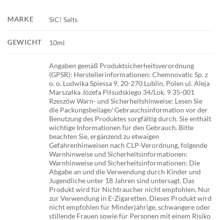
MARKE
SiC! Salts
GEWICHT
10ml
Angaben gemäß Produktsicherheitsverordnung
(GPSR): Herstellerinformationen: Chemnovatic Sp. z
o. o. Ludwika Spiessa 9, 20-270 Lublin, Polen ul. Aleja
Marszałka Józefa Piłsudskiego 34/Lok. 9 35-001
Rzeszów Warn- und Sicherheitshinweise: Lesen Sie
die Packungsbeilage/ Gebrauchsinformation vor der
Benutzung des Produktes sorgfältig durch. Sie enthält
wichtige Informationen für den Gebrauch. Bitte
beachten Sie, ergänzend zu etwaigen
Gefahrenhinweisen nach CLP-Verordnung, folgende
Warnhinweise und Sicherheitsinformationen:
Warnhinweise und Sicherheitsinformationen: Die
Abgabe an und die Verwendung durch Kinder und
Jugendliche unter 18 Jahren sind untersagt. Das
Produkt wird für Nichtraucher nicht empfohlen. Nur
zur Verwendung in E-Zigaretten. Dieses Produkt wird
nicht empfohlen für Minderjährige, schwangere oder
stillende Frauen sowie für Personen mit einem Risiko