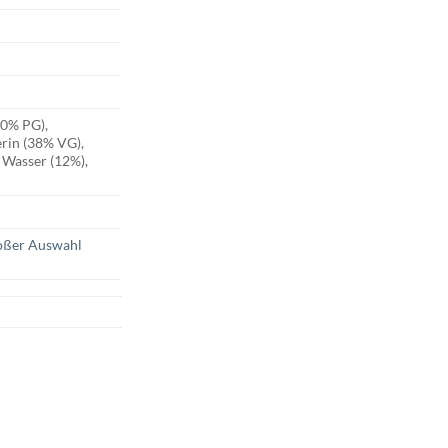
50% PG),
erin (38% VG),
 Wasser (12%),
roßer Auswahl