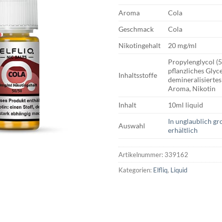
Aroma
Cola
Geschmack
Cola
Nikotingehalt
20 mg/ml
Propylenglycol (
pflanzliches Glyc
Inhaltsstoffe
demineralisiertes
Aroma, Nikotin
Inhalt
10ml liquid
In unglaublich g
Auswahl
erhältlich
Artikelnummer:
339162
Kategorien:
Elfliq
,
Liquid