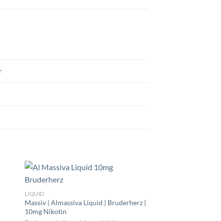
r
LIQUID
Maryliq | Lost Mary Li
LIQUID
10mg
Massiv | Almassiva Liquid | Bruderherz |
10mg Nikotin
Preise nach
Anmeldu