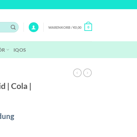
WARENKORB /
€
0,00
0
ÖR
IQOS
id | Cola |
dung