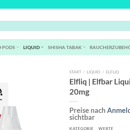
D PODS
LIQUID
SHISHA TABAK
RAUCHERZUBEH
START
/
LIQUID
/
ELFLIQ
Elfliq | Elfbar Liqu
20mg
Preise nach
Anmel
sichtbar
KATEGORIE
WERTE