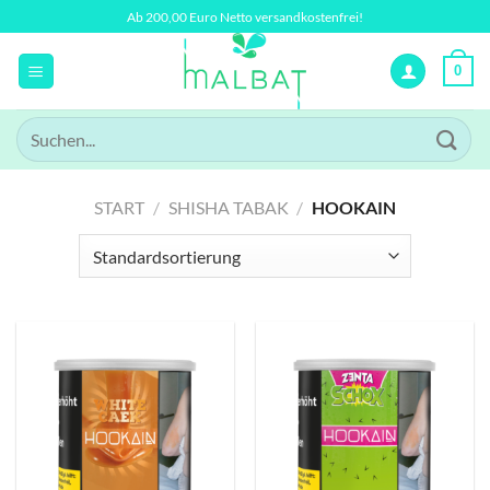
Zum
Ab 200,00 Euro Netto versandkostenfrei!
Inhalt
springen
0
Suchen
nach:
START
/
SHISHA TABAK
/
HOOKAIN