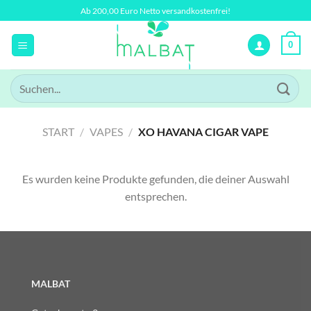
Zum
Ab 200,00 Euro Netto versandkostenfrei!
Inhalt
springen
0
Suchen
nach:
START
/
VAPES
/
XO HAVANA CIGAR VAPE
Es wurden keine Produkte gefunden, die deiner Auswahl
entsprechen.
MALBAT