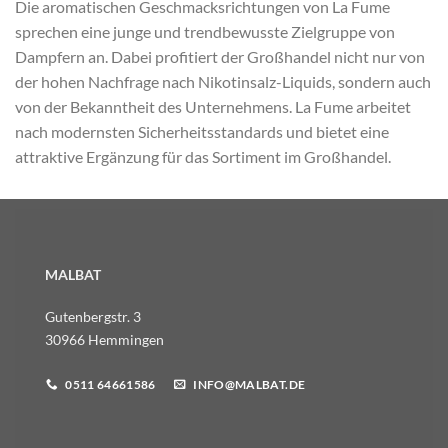
Die aromatischen Geschmacksrichtungen von La Fume
sprechen eine junge und trendbewusste Zielgruppe von
Dampfern an. Dabei profitiert der Großhandel nicht nur von
der hohen Nachfrage nach Nikotinsalz-Liquids, sondern auch
von der Bekanntheit des Unternehmens. La Fume arbeitet
nach modernsten Sicherheitsstandards und bietet eine
attraktive Ergänzung für das Sortiment im Großhandel.
MALBAT
Gutenbergstr. 3
30966 Hemmingen
0511 64661586
INFO@MALBAT.DE