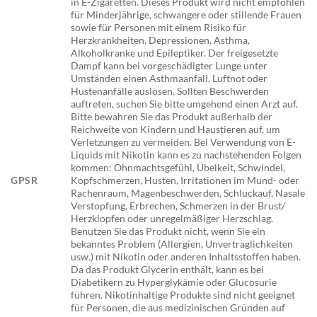
in E-Zigaretten. Dieses Produkt wird nicht empfohlen
für Minderjährige, schwangere oder stillende Frauen
sowie für Personen mit einem Risiko für
Herzkrankheiten, Depressionen, Asthma,
Alkoholkranke und Epileptiker. Der freigesetzte
Dampf kann bei vorgeschädigter Lunge unter
Umständen einen Asthmaanfall, Luftnot oder
Hustenanfälle auslösen. Sollten Beschwerden
auftreten, suchen Sie bitte umgehend einen Arzt auf.
Bitte bewahren Sie das Produkt außerhalb der
Reichweite von Kindern und Haustieren auf, um
Verletzungen zu vermeiden. Bei Verwendung von E-
Liquids mit Nikotin kann es zu nachstehenden Folgen
kommen: Ohnmachtsgefühl, Übelkeit, Schwindel,
GPSR
Kopfschmerzen, Husten, Irritationen im Mund- oder
Rachenraum, Magenbeschwerden, Schluckauf, Nasale
Verstopfung, Erbrechen, Schmerzen in der Brust/
Herzklopfen oder unregelmäßiger Herzschlag.
Benutzen Sie das Produkt nicht, wenn Sie ein
bekanntes Problem (Allergien, Unverträglichkeiten
usw.) mit Nikotin oder anderen Inhaltsstoffen haben.
Da das Produkt Glycerin enthält, kann es bei
Diabetikern zu Hyperglykämie oder Glucosurie
führen. Nikotinhaltige Produkte sind nicht geeignet
für Personen, die aus medizinischen Gründen auf