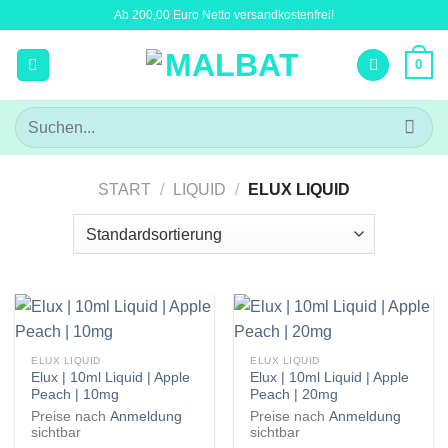
Zum
Ab 200,00 Euro Netto versandkostenfrei!
Inhalt
springen
0
Suchen
nach:
START
/
LIQUID
/
ELUX LIQUID
ELUX LIQUID
ELUX LIQUID
Elux | 10ml Liquid | Apple
Elux | 10ml Liquid | Apple
Peach | 10mg
Peach | 20mg
Preise nach
Anmeldung
Preise nach
Anmeldung
sichtbar
sichtbar