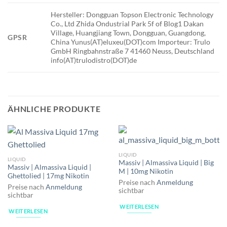
Hersteller: Dongguan Topson Electronic Technology
Co., Ltd Zhida Ondustrial Park 5f of Blog1 Dakan
Village, Huangjiang Town, Dongguan, Guangdong,
GPSR
China Yunus(AT)eluxeu(DOT)com Importeur: Trulo
GmbH Ringbahnstraße 7 41460 Neuss, Deutschland
info(AT)trulodistro(DOT)de
ÄHNLICHE PRODUKTE
LIQUID
LIQUID
Massiv | Almassiva Liquid | Big
Massiv | Almassiva Liquid |
M | 10mg Nikotin
Ghettolied | 17mg Nikotin
Preise nach
Anmeldung
Preise nach
Anmeldung
sichtbar
sichtbar
WEITERLESEN
WEITERLESEN