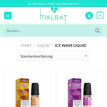
Zum
Ab 200,00 Euro Netto versandkostenfrei!
Inhalt
springen
0
Suchen
nach:
START
/
LIQUID
/
ICE WAVE LIQUID