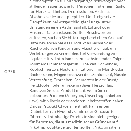
nicht empfohlen für Minderjährige, schwangere oder
stillende Frauen sowie für Personen mit einem Risiko
für Herzkrankheiten, Depressionen, Asthma,
Alkoholkranke und Epileptiker. Der freigesetzte
Dampf kann bei vorgeschädigter Lunge unter
Umständen einen Asthmaanfall, Luftnot oder
Hustenanfälle auslösen. Sollten Beschwerden
auftreten, suchen Sie bitte umgehend einen Arzt auf.
Bitte bewahren Sie das Produkt außerhalb der
Reichweite von Kindern und Haustieren auf, um
Verletzungen zu vermeiden. Bei Verwendung von E-
Liquids mit Nikotin kann es zu nachstehenden Folgen
kommen: Ohnmachtsgefühl, Übelkeit, Schwindel,
Kopfschmerzen, Husten, Irritationen im Mund- oder
GPSR
Rachenraum, Magenbeschwerden, Schluckauf, Nasale
Verstopfung, Erbrechen, Schmerzen in der Brust/
Herzklopfen oder unregelmäßiger Herzschlag.
Benutzen Sie das Produkt nicht, wenn Sie ein
bekanntes Problem (Allergien, Unverträglichkeiten
usw.) mit Nikotin oder anderen Inhaltsstoffen haben.
Da das Produkt Glycerin enthält, kann es bei
Diabetikern zu Hyperglykämie oder Glucosurie
führen. Nikotinhaltige Produkte sind nicht geeignet
für Personen, die aus medizinischen Gründen auf
Nikotinprodukte verzichten sollten. Nikotin ist ein