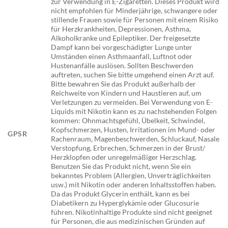
zur Verwendung in E-Zigaretten. Dieses Produkt wird
nicht empfohlen für Minderjährige, schwangere oder
stillende Frauen sowie für Personen mit einem Risiko
für Herzkrankheiten, Depressionen, Asthma,
Alkoholkranke und Epileptiker. Der freigesetzte
Dampf kann bei vorgeschädigter Lunge unter
Umständen einen Asthmaanfall, Luftnot oder
Hustenanfälle auslösen. Sollten Beschwerden
auftreten, suchen Sie bitte umgehend einen Arzt auf.
Bitte bewahren Sie das Produkt außerhalb der
Reichweite von Kindern und Haustieren auf, um
Verletzungen zu vermeiden. Bei Verwendung von E-
Liquids mit Nikotin kann es zu nachstehenden Folgen
kommen: Ohnmachtsgefühl, Übelkeit, Schwindel,
Kopfschmerzen, Husten, Irritationen im Mund- oder
GPSR
Rachenraum, Magenbeschwerden, Schluckauf, Nasale
Verstopfung, Erbrechen, Schmerzen in der Brust/
Herzklopfen oder unregelmäßiger Herzschlag.
Benutzen Sie das Produkt nicht, wenn Sie ein
bekanntes Problem (Allergien, Unverträglichkeiten
usw.) mit Nikotin oder anderen Inhaltsstoffen haben.
Da das Produkt Glycerin enthält, kann es bei
Diabetikern zu Hyperglykämie oder Glucosurie
führen. Nikotinhaltige Produkte sind nicht geeignet
für Personen, die aus medizinischen Gründen auf