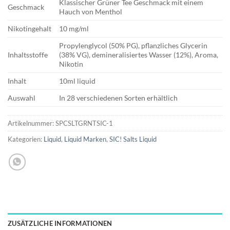
Klassischer Grüner Tee Geschmack mit einem
Geschmack
Hauch von Menthol
Nikotingehalt
10 mg/ml
Propylenglycol (50% PG), pflanzliches Glycerin
Inhaltsstoffe
(38% VG), demineralisiertes Wasser (12%), Aroma,
Nikotin
Inhalt
10ml liquid
Auswahl
In 28 verschiedenen Sorten erhältlich
Artikelnummer:
SPCSLTGRNTSIC-1
Kategorien:
Liquid
,
Liquid Marken
,
SIC! Salts Liquid
ZUSÄTZLICHE INFORMATIONEN