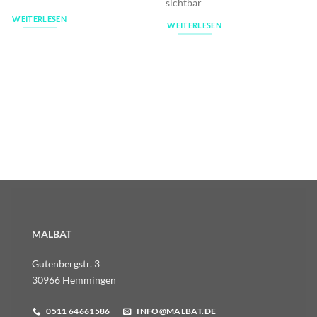
sichtbar
WEITERLESEN
WEITERLESEN
MALBAT
Gutenbergstr. 3
30966 Hemmingen
0511 64661586
INFO@MALBAT.DE