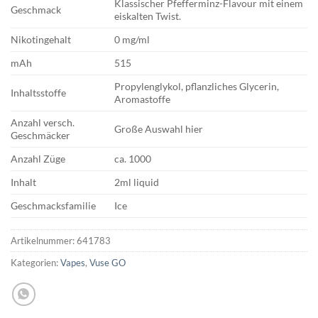
Klassischer Pfefferminz-Flavour mit einem
Geschmack
eiskalten Twist.
Nikotingehalt
0 mg/ml
mAh
515
Propylenglykol, pflanzliches Glycerin,
Inhaltsstoffe
Aromastoffe
Anzahl versch.
Große Auswahl hier
Geschmäcker
Anzahl Züge
ca. 1000
Inhalt
2ml liquid
Geschmacksfamilie
Ice
Artikelnummer:
641783
Kategorien:
Vapes
,
Vuse GO