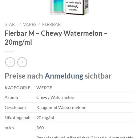
START
/
VAPES
/
FLERBAR
Flerbar M – Chewy Watermelon –
20mg/ml
Preise nach
Anmeldung
sichtbar
KATEGORIE
WERTE
Aroma
Chewy Watermelon
Geschmack
Kaugummi Wassermelone
Nikotingehalt
20 mg/ml
mAh
360
Propylenglykol, pflanzliches Glycerin, Aromastoffe