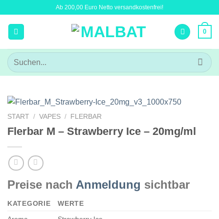
Zum
Ab 200,00 Euro Netto versandkostenfrei!
Inhalt
springen
0
Suchen
nach:
START
/
VAPES
/
FLERBAR
Flerbar M – Strawberry Ice – 20mg/ml
Preise nach
Anmeldung
sichtbar
KATEGORIE
WERTE
Aroma
Strawberry Ice