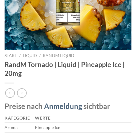
START
/
LIQUID
/
RANDM LIQUID
RandM Tornado | Liquid | Pineapple Ice |
20mg
Preise nach
Anmeldung
sichtbar
KATEGORIE
WERTE
Aroma
Pineapple Ice