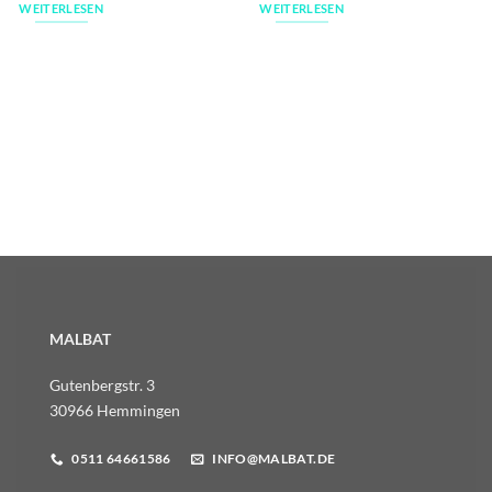
WEITERLESEN
WEITERLESEN
MALBAT
Gutenbergstr. 3
30966 Hemmingen
0511 64661586
INFO@MALBAT.DE