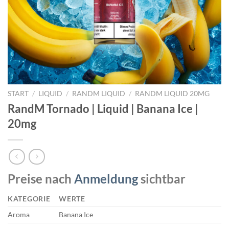
START
/
LIQUID
/
RANDM LIQUID
/
RANDM LIQUID 20MG
RandM Tornado | Liquid | Banana Ice |
20mg
Preise nach
Anmeldung
sichtbar
KATEGORIE
WERTE
Aroma
Banana Ice