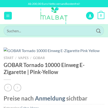
Zum
Ab 200,00 Euro Netto versandkostenfrei!
Inhalt
springen
0
Suchen
nach:
START
/
VAPES
/
GOBAR
GOBAR Tornado 10000 Einweg E-
Zigarette | Pink-Yellow
Preise nach
Anmeldung
sichtbar
Kategorien:
Gobar
,
Vapes