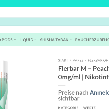
D PODS
LIQUID
SHISHA TABAK
RAUCHERZUBEH
START
/
VAPES
/
FLERBAR OH
Flerbar M – Peach
0mg/ml | Nikotinf
Preise nach
Anmel
sichtbar
KATEGORIE
WERTE