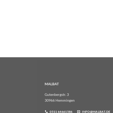
MALBAT
Gutenbergstr. 3
30966 Hemmingen
0511 64661586
INFO@MALBAT.DE