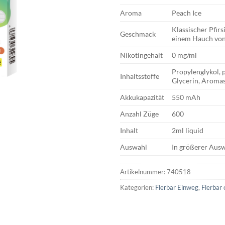
Aroma
Peach Ice
Klassischer Pfirs
Geschmack
einem Hauch vo
Nikotingehalt
0 mg/ml
Propylenglykol, p
Inhaltsstoffe
Glycerin, Aromas
Akkukapazität
550 mAh
Anzahl Züge
600
Inhalt
2ml liquid
Auswahl
In größerer Ausw
Artikelnummer:
740518
Kategorien:
Flerbar Einweg
,
Flerbar 