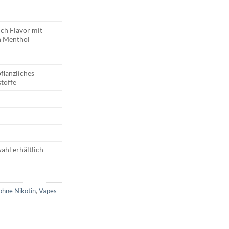
ich Flavor mit
n Menthol
flanzliches
toffe
ahl erhältlich
ohne Nikotin
,
Vapes