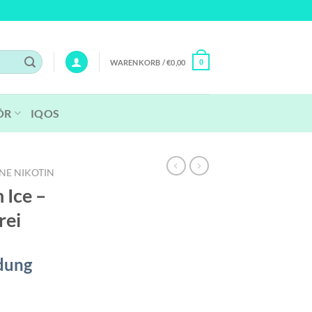
WARENKORB /
€
0,00
0
ÖR
IQOS
NE NIKOTIN
 Ice –
rei
dung