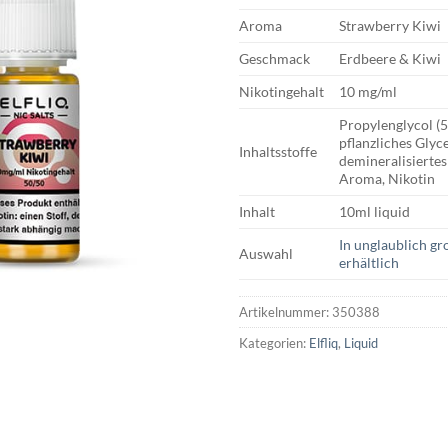
Aroma
Strawberry Kiwi
Geschmack
Erdbeere & Kiwi
Nikotingehalt
10 mg/ml
Propylenglycol (
pflanzliches Glyc
Inhaltsstoffe
demineralisiertes
Aroma, Nikotin
Inhalt
10ml liquid
In unglaublich g
Auswahl
erhältlich
Artikelnummer:
350388
Kategorien:
Elfliq
,
Liquid