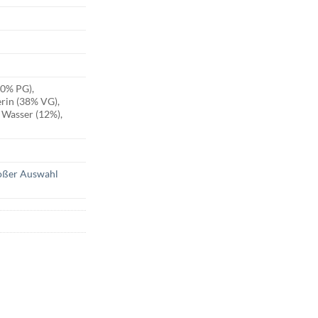
50% PG),
erin (38% VG),
 Wasser (12%),
roßer Auswahl