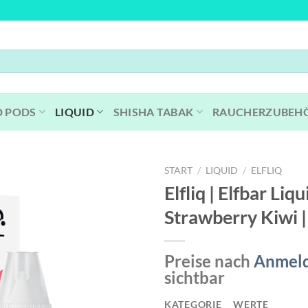
D PODS
LIQUID
SHISHA TABAK
RAUCHERZUBEH
START
/
LIQUID
/
ELFLIQ
Elfliq | Elfbar Liqu
Strawberry Kiwi 
Preise nach
Anmel
sichtbar
KATEGORIE
WERTE