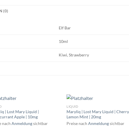
 (0)
Elf Bar
10ml
Kiwi, Strawberry
D
LIQUID
iq | Lost Mary Liquid |
Maryliq | Lost Mary Liquid | Cherr
currant Apple | 10mg
Lemon Mint | 20mg
e nach
Anmeldung
sichtbar
Preise nach
Anmeldung
sichtbar