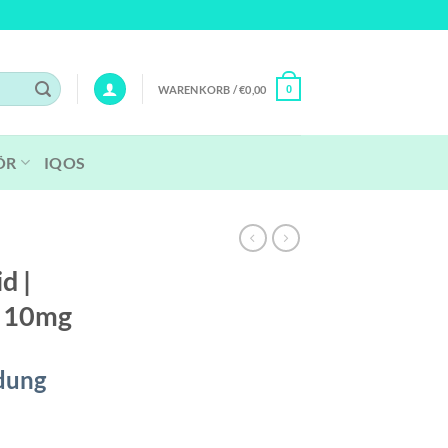
WARENKORB /
€
0,00
0
ÖR
IQOS
id |
| 10mg
dung