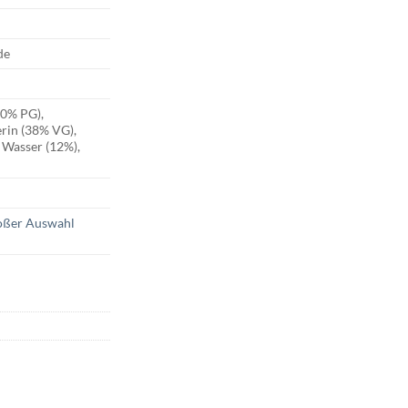
de
50% PG),
erin (38% VG),
 Wasser (12%),
roßer Auswahl