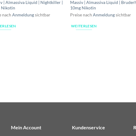
v | Almassiva Liquid | Nightkiller |
Massiv | Almassiva Liquid | Bruderh
 Nikotin
10mg Nikotin
e nach
Anmeldung
sichtbar
Preise nach
Anmeldung
sichtbar
ERLESEN
WEITERLESEN
Mein Account
Kundenservice
R