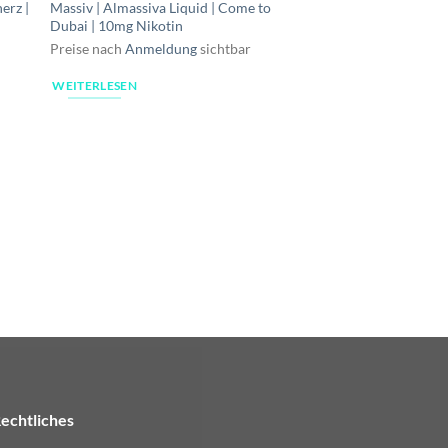
erz |
Massiv | Almassiva Liquid | Come to
Dubai | 10mg Nikotin
Preise nach
Anmeldung
sichtbar
WEITERLESEN
LIQUID
Massiv | Almassiva Li
10mg Nikotin
Preise nach
Anmeldu
WEITERLESEN
echtliches