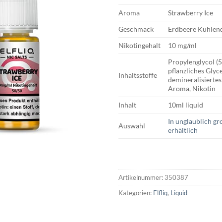
Aroma
Strawberry Ice
Geschmack
Erdbeere Kühlen
Nikotingehalt
10 mg/ml
Propylenglycol (
pflanzliches Glyc
Inhaltsstoffe
demineralisiertes
Aroma, Nikotin
Inhalt
10ml liquid
In unglaublich g
Auswahl
erhältlich
Artikelnummer:
350387
Kategorien:
Elfliq
,
Liquid