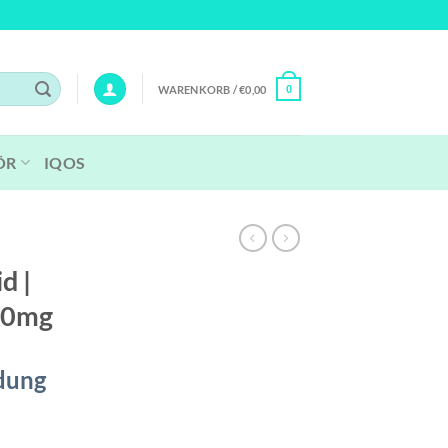
WARENKORB /
€
0,00
0
ÖR
IQOS
id |
 10mg
dung