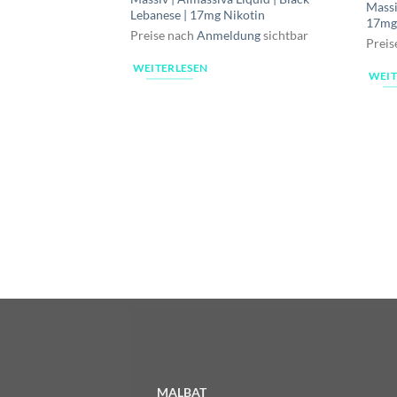
Massi
Lebanese | 17mg Nikotin
17mg
Preise nach
Anmeldung
sichtbar
Preis
WEITERLESEN
WEIT
MALBAT