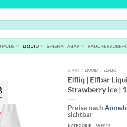
D PODS
LIQUID
SHISHA TABAK
RAUCHERZUBEH
START
/
LIQUID
/
ELFLIQ
Elfliq | Elfbar Liqu
Strawberry Ice |
Preise nach
Anmel
sichtbar
KATEGORIE
WERTE