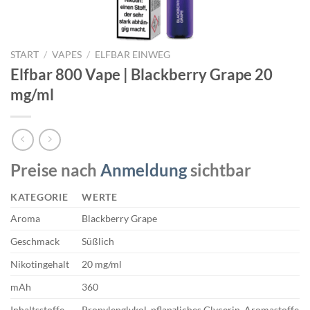
START
/
VAPES
/
ELFBAR EINWEG
Elfbar 800 Vape | Blackberry Grape 20
mg/ml
Preise nach
Anmeldung
sichtbar
KATEGORIE
WERTE
Aroma
Blackberry Grape
Geschmack
Süßlich
Nikotingehalt
20 mg/ml
mAh
360
Inhaltsstoffe
Propylenglykol, pflanzliches Glycerin, Aromastoffe