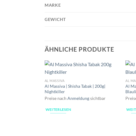
MARKE
GEWICHT
ÄHNLICHE PRODUKTE
AL MASSIVA
AL MA
Al Massiva | Shisha Tabak | 200g|
Al Ma
Nightkiller
Blaul
Preise nach
Anmeldung
sichtbar
Preis
WEITERLESEN
WEIT