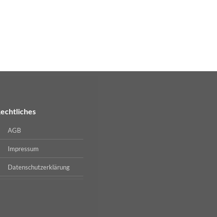
ADALYA
Adalya | Shisha Tabak
Preise nach
Anmeldu
WEITERLESEN
echtliches
AGB
Impressum
Datenschutzerklärung