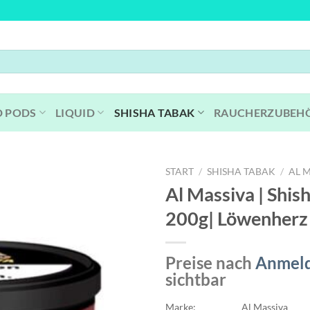
D PODS
LIQUID
SHISHA TABAK
RAUCHERZUBEH
START
/
SHISHA TABAK
/
AL 
Al Massiva | Shish
200g| Löwenherz
Preise nach
Anmel
sichtbar
Marke:
Al Massiva