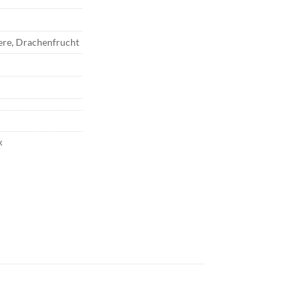
ere, Drachenfrucht
k