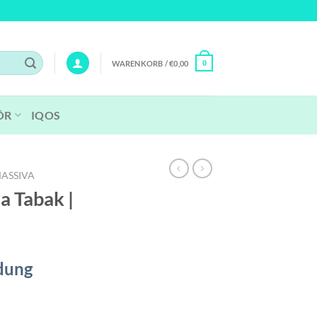
WARENKORB /
€
0,00
0
ÖR
IQOS
MASSIVA
a Tabak |
dung