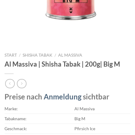
START
/
SHISHA TABAK
/
AL MASSIVA
Al Massiva | Shisha Tabak | 200g| Big M
Preise nach
Anmeldung
sichtbar
Marke:
Al Massiva
Tabakname:
Big M
Geschmack:
Pfirsich Ice