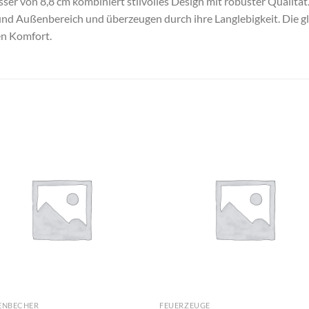
r von 8,8 cm kombiniert stilvolles Design mit robuster Qualität.
 und Außenbereich und überzeugen durch ihre Langlebigkeit. Die g
en Komfort.
ENBECHER
FEUERZEUGE