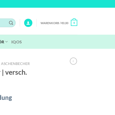
WARENKORB /
€
0,00
0
ÖR
IQOS
ASCHENBECHER
 | versch.
dung