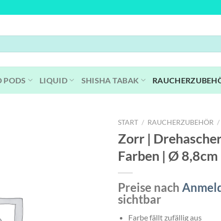
D PODS
LIQUID
SHISHA TABAK
RAUCHERZUBEH
START
/
RAUCHERZUBEHÖR
/
Zorr | Drehascher
Farben | Ø 8,8cm
Preise nach
Anmel
sichtbar
Farbe fällt zufällig aus