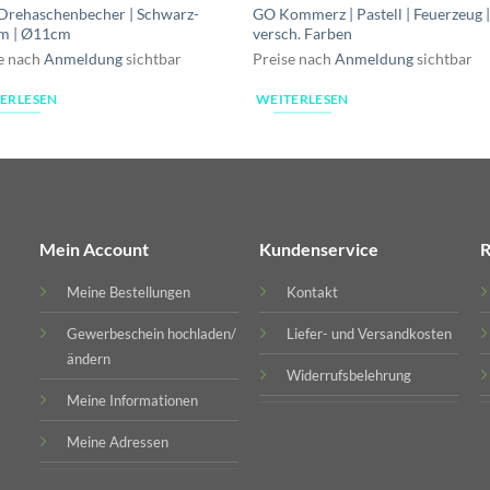
Drehaschenbecher | Schwarz-
GO Kommerz | Pastell | Feuerzeug 
m | Ø11cm
versch. Farben
e nach
Anmeldung
sichtbar
Preise nach
Anmeldung
sichtbar
ERLESEN
WEITERLESEN
Mein Account
Kundenservice
R
Meine Bestellungen
Kontakt
Gewerbeschein hochladen/
Liefer- und Versandkosten
ändern
Widerrufsbelehrung
Meine Informationen
Meine Adressen