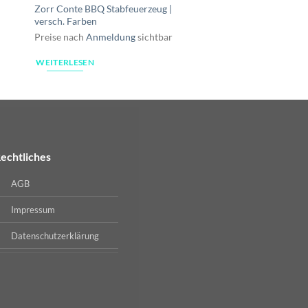
|
Zorr Conte BBQ Stabfeuerzeug |
Zorr | Drehascher | 
versch. Farben
11cm
Preise nach
Anmeldung
sichtbar
Preise nach
Anmeldu
WEITERLESEN
WEITERLESEN
echtliches
AGB
Impressum
Datenschutzerklärung