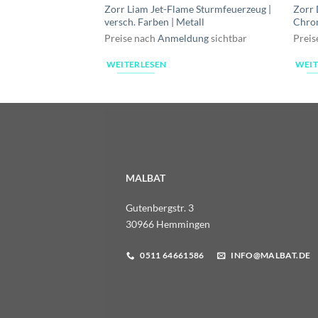
Zorr Liam Jet-Flame Sturmfeuerzeug |
Zorr 
versch. Farben | Metall
Chro
Preise nach
Anmeldung
sichtbar
Preis
WEITERLESEN
WEIT
MALBAT
Gutenbergstr. 3
30966 Hemmingen
0511 64661586
INFO@MALBAT.DE