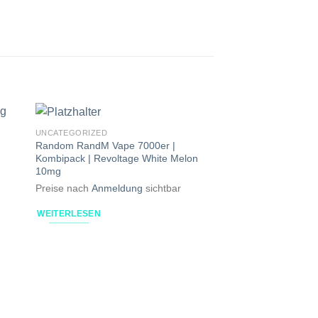
UNCATEGORIZED
Random RandM Vape 7000er |
Kombipack | Revoltage White Melon
10mg
Preise nach
Anmeldung
sichtbar
WEITERLESEN
UNCATEGORIZED
Flerbar | Nepa Grape
20mg | 2er Pack