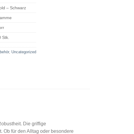
old – Schwarz
lamme
orr
 Stk.
behör
,
Uncategorized
bustheit. Die griffige
. Ob für den Alltag oder besondere