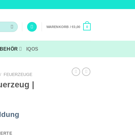
WARENKORB /
€
0,00
0
BEHÖR
IQOS
/
FEUERZEUGE
uerzeug |
ldung
ERTE