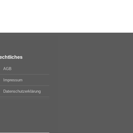
Preise nach
Anmeld
WEITERLESEN
echtliches
AGB
Impressum
Datenschutzerklärung