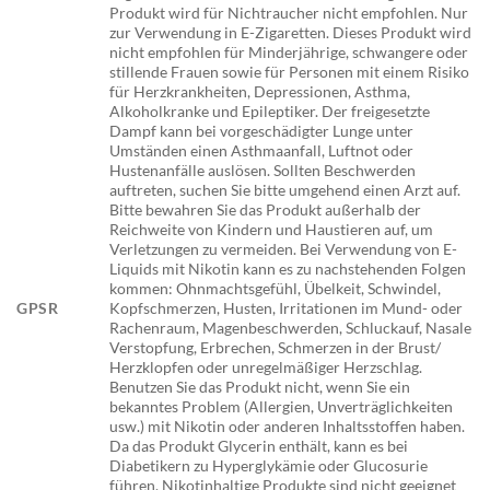
Produkt wird für Nichtraucher nicht empfohlen. Nur
zur Verwendung in E-Zigaretten. Dieses Produkt wird
nicht empfohlen für Minderjährige, schwangere oder
stillende Frauen sowie für Personen mit einem Risiko
für Herzkrankheiten, Depressionen, Asthma,
Alkoholkranke und Epileptiker. Der freigesetzte
Dampf kann bei vorgeschädigter Lunge unter
Umständen einen Asthmaanfall, Luftnot oder
Hustenanfälle auslösen. Sollten Beschwerden
auftreten, suchen Sie bitte umgehend einen Arzt auf.
Bitte bewahren Sie das Produkt außerhalb der
Reichweite von Kindern und Haustieren auf, um
Verletzungen zu vermeiden. Bei Verwendung von E-
Liquids mit Nikotin kann es zu nachstehenden Folgen
kommen: Ohnmachtsgefühl, Übelkeit, Schwindel,
GPSR
Kopfschmerzen, Husten, Irritationen im Mund- oder
Rachenraum, Magenbeschwerden, Schluckauf, Nasale
Verstopfung, Erbrechen, Schmerzen in der Brust/
Herzklopfen oder unregelmäßiger Herzschlag.
Benutzen Sie das Produkt nicht, wenn Sie ein
bekanntes Problem (Allergien, Unverträglichkeiten
usw.) mit Nikotin oder anderen Inhaltsstoffen haben.
Da das Produkt Glycerin enthält, kann es bei
Diabetikern zu Hyperglykämie oder Glucosurie
führen. Nikotinhaltige Produkte sind nicht geeignet