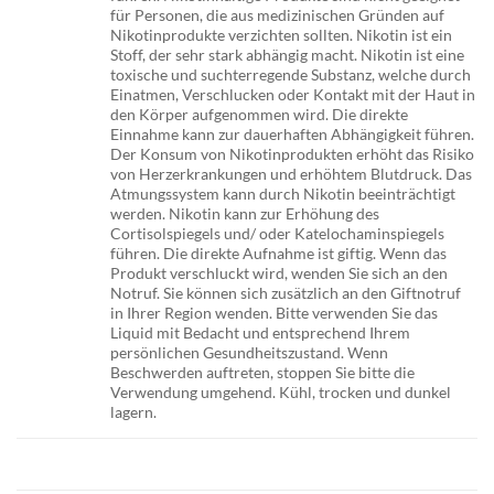
für Personen, die aus medizinischen Gründen auf
Nikotinprodukte verzichten sollten. Nikotin ist ein
Stoff, der sehr stark abhängig macht. Nikotin ist eine
toxische und suchterregende Substanz, welche durch
Einatmen, Verschlucken oder Kontakt mit der Haut in
den Körper aufgenommen wird. Die direkte
Einnahme kann zur dauerhaften Abhängigkeit führen.
Der Konsum von Nikotinprodukten erhöht das Risiko
von Herzerkrankungen und erhöhtem Blutdruck. Das
Atmungssystem kann durch Nikotin beeinträchtigt
werden. Nikotin kann zur Erhöhung des
Cortisolspiegels und/ oder Katelochaminspiegels
führen. Die direkte Aufnahme ist giftig. Wenn das
Produkt verschluckt wird, wenden Sie sich an den
Notruf. Sie können sich zusätzlich an den Giftnotruf
in Ihrer Region wenden. Bitte verwenden Sie das
Liquid mit Bedacht und entsprechend Ihrem
persönlichen Gesundheitszustand. Wenn
Beschwerden auftreten, stoppen Sie bitte die
Verwendung umgehend. Kühl, trocken und dunkel
lagern.