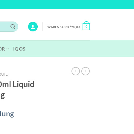
WARENKORB /
€
0,00
0
ÖR
IQOS
QUID
0ml Liquid
mg
dung