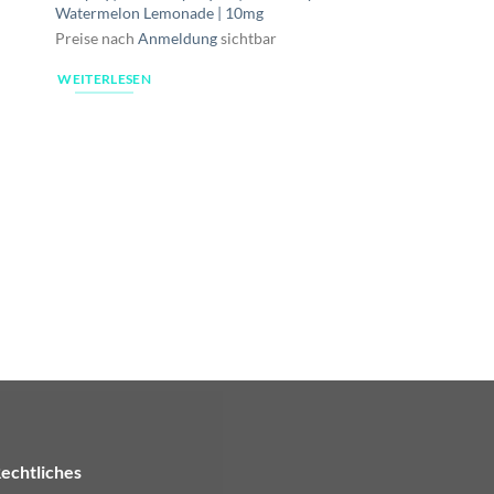
|
Watermelon Lemonade | 10mg
Preise nach
Anmeldung
sichtbar
WEITERLESEN
LIQUID
Massiv | Almassiva L
Mond | 10mg Nikotin
Preise nach
Anmeldu
WEITERLESEN
echtliches