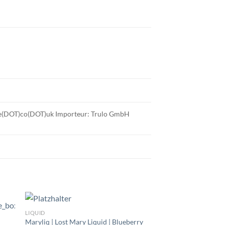
use(DOT)co(DOT)uk Importeur: Trulo GmbH
LIQUID
Maryliq | Lost Mary Liquid | Blueberry