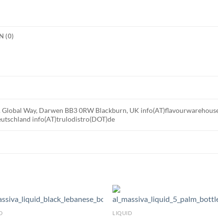
 (0)
td. Global Way, Darwen BB3 0RW Blackburn, UK info(AT)flavourwareho
utschland info(AT)trulodistro(DOT)de
D
LIQUID