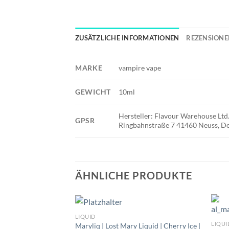
ZUSÄTZLICHE INFORMATIONEN
REZENSIONEN
MARKE
vampire vape
GEWICHT
10ml
Hersteller: Flavour Warehouse L
GPSR
Ringbahnstraße 7 41460 Neuss, De
ÄHNLICHE PRODUKTE
LIQUID
LIQUI
Maryliq | Lost Mary Liquid | Cherry Ice |