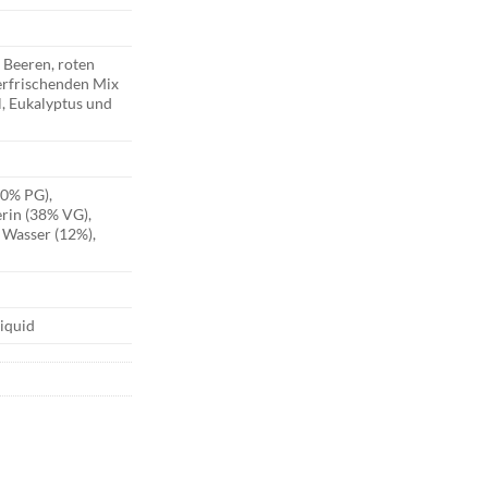
 Beeren, roten
erfrischenden Mix
l, Eukalyptus und
50% PG),
erin (38% VG),
 Wasser (12%),
iquid