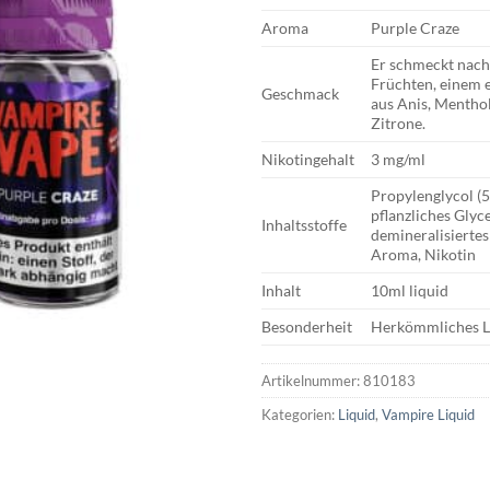
Aroma
Purple Craze
Er schmeckt nach
Früchten, einem 
Geschmack
aus Anis, Mentho
Zitrone.
Nikotingehalt
3 mg/ml
Propylenglycol (
pflanzliches Glyc
Inhaltsstoffe
demineralisiertes
Aroma, Nikotin
Inhalt
10ml liquid
Besonderheit
Herkömmliches L
Artikelnummer:
810183
Kategorien:
Liquid
,
Vampire Liquid