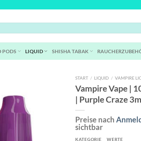
D PODS
LIQUID
SHISHA TABAK
RAUCHERZUBEH
START
/
LIQUID
/
VAMPIRE LI
Vampire Vape | 1
| Purple Craze 3
Preise nach
Anmel
sichtbar
KATEGORIE
WERTE