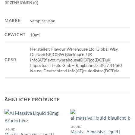
REZENSIONEN (0)
MARKE
vampire vape
GEWICHT
10ml
Hersteller: Flavour Warehouse Ltd. Global Way,
Darwen BB3 0RW Blackburn, UK
GPSR
info(AT)flavourwarehouse(DOT)co(DOT)uk
Importeur: Trulo GmbH Ringbahnstraße 7 41460
Neuss, Deutschland info(AT)trulodistro(DOT)de
ÄHNLICHE PRODUKTE
LIQUID
LIQUID
Massiv | Almassiva Liquid |
Massiv | Almassiva Liquid |