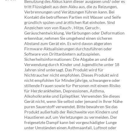
Benutzung des Akkus kann dieser ausgasen und/ oder es
tritt Flüssigkeit aus dem Akku aus, die zu Reizungen,
Verbrennungen und Verätzungen führen kann. Bei
Kontakt die betroffenen Partien mit Wasser und Seife
gründlich spülen und ärztlichen Rat einholen. Sind
Anzeichen von von Rauch-, Hitze, Geruch-,
Geräuschentwicklung, Verfärbungen oder Deformation
erkennbar, nehmen Sie umgehend einen sicheren
Abstand zum Gerät ein. Es wird davon abgeraten
Firmware-Aktualisierungen durchzuführen oder
Software von Drittanbietern aufzuspielen.
Sicherheitsinformationen: Die Abgabe an und die
Verwendung durch Kinder und Jugendliche unter 18
Jahren sind untersagt. Das Produkt wird für
Nichtraucher nicht empfohlen. Dieses Produkt wird
nicht empfohlen für Minderjährige, schwangere oder
stillende Frauen sowie für Personen mit einem Risiko
für Herzkrankheiten, Depressionen, Asthma,
Alkoholkranke und Epileptiker. Verwenden Sie dieses
Gerät nicht, wenn Sie selbst oder jemand in Ihrer Nähe
puren Sauerstoff verwendet. Bitte bewahren Sie das
Produkt außerhalb der Reichweite von Kindern und
Haustieren auf, um Verletzungen zu vermeiden. Der
freigesetzte Dampf kann bei vorgeschädigter Lunge
unter Umständen einen Asthmaanfall, Luftnot oder