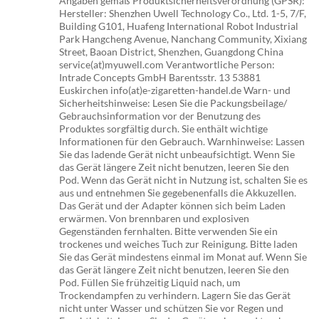
Angaben gemäß Produktsicherheitsverordnung (GPSR):
Hersteller: Shenzhen Uwell Technology Co., Ltd. 1-5, 7/F,
Building G101, Huafeng International Robot Industrial
Park Hangcheng Avenue, Nanchang Community, Xixiang
Street, Baoan District, Shenzhen, Guangdong China
service(at)myuwell.com Verantwortliche Person:
Intrade Concepts GmbH Barentsstr. 13 53881
Euskirchen info(at)e-zigaretten-handel.de Warn- und
Sicherheitshinweise: Lesen Sie die Packungsbeilage/
Gebrauchsinformation vor der Benutzung des
Produktes sorgfältig durch. Sie enthält wichtige
Informationen für den Gebrauch. Warnhinweise: Lassen
Sie das ladende Gerät nicht unbeaufsichtigt. Wenn Sie
das Gerät längere Zeit nicht benutzen, leeren Sie den
Pod. Wenn das Gerät nicht in Nutzung ist, schalten Sie es
aus und entnehmen Sie gegebenenfalls die Akkuzellen.
Das Gerät und der Adapter können sich beim Laden
erwärmen. Von brennbaren und explosiven
Gegenständen fernhalten. Bitte verwenden Sie ein
trockenes und weiches Tuch zur Reinigung. Bitte laden
Sie das Gerät mindestens einmal im Monat auf. Wenn Sie
das Gerät längere Zeit nicht benutzen, leeren Sie den
Pod. Füllen Sie frühzeitig Liquid nach, um
Trockendampfen zu verhindern. Lagern Sie das Gerät
nicht unter Wasser und schützen Sie vor Regen und