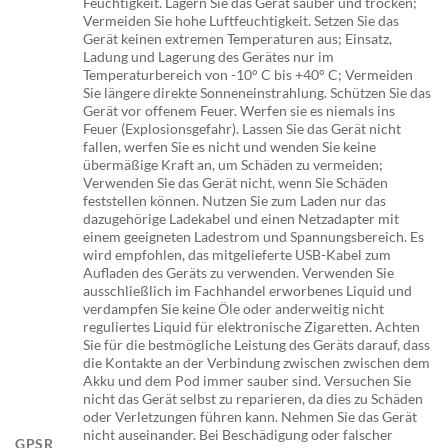
Feuchtigkeit. Lagern Sie das Gerät sauber und trocken;
Vermeiden Sie hohe Luftfeuchtigkeit. Setzen Sie das
Gerät keinen extremen Temperaturen aus; Einsatz,
Ladung und Lagerung des Gerätes nur im
Temperaturbereich von -10° C bis +40° C; Vermeiden
Sie längere direkte Sonneneinstrahlung. Schützen Sie das
Gerät vor offenem Feuer. Werfen sie es niemals ins
Feuer (Explosionsgefahr). Lassen Sie das Gerät nicht
fallen, werfen Sie es nicht und wenden Sie keine
übermäßige Kraft an, um Schäden zu vermeiden;
Verwenden Sie das Gerät nicht, wenn Sie Schäden
feststellen können. Nutzen Sie zum Laden nur das
dazugehörige Ladekabel und einen Netzadapter mit
einem geeigneten Ladestrom und Spannungsbereich. Es
wird empfohlen, das mitgelieferte USB-Kabel zum
Aufladen des Geräts zu verwenden. Verwenden Sie
ausschließlich im Fachhandel erworbenes Liquid und
verdampfen Sie keine Öle oder anderweitig nicht
reguliertes Liquid für elektronische Zigaretten. Achten
Sie für die bestmögliche Leistung des Geräts darauf, dass
die Kontakte an der Verbindung zwischen zwischen dem
Akku und dem Pod immer sauber sind. Versuchen Sie
nicht das Gerät selbst zu reparieren, da dies zu Schäden
oder Verletzungen führen kann. Nehmen Sie das Gerät
nicht auseinander. Bei Beschädigung oder falscher
GPSR