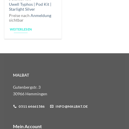
Uwell Typhos | Pod Kit |
Starlight Silver
Preise nach
Anmeldung
sichtbar
WEITERLESEN
MALBAT
Gutenbergstr. 3
30966 Hemmingen
0511 64661586
INFO@MALBAT.DE
Mein Account