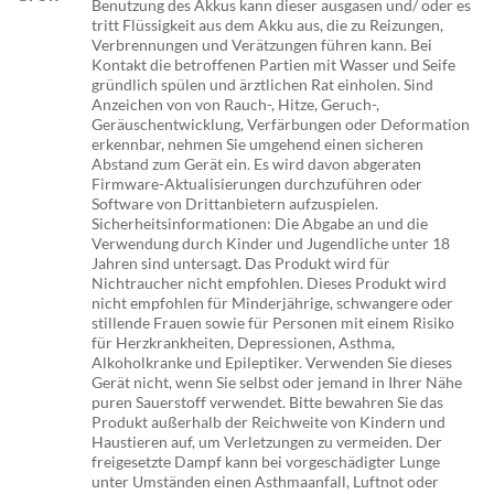
Benutzung des Akkus kann dieser ausgasen und/ oder es
tritt Flüssigkeit aus dem Akku aus, die zu Reizungen,
Verbrennungen und Verätzungen führen kann. Bei
Kontakt die betroffenen Partien mit Wasser und Seife
gründlich spülen und ärztlichen Rat einholen. Sind
Anzeichen von von Rauch-, Hitze, Geruch-,
Geräuschentwicklung, Verfärbungen oder Deformation
erkennbar, nehmen Sie umgehend einen sicheren
Abstand zum Gerät ein. Es wird davon abgeraten
Firmware-Aktualisierungen durchzuführen oder
Software von Drittanbietern aufzuspielen.
Sicherheitsinformationen: Die Abgabe an und die
Verwendung durch Kinder und Jugendliche unter 18
Jahren sind untersagt. Das Produkt wird für
Nichtraucher nicht empfohlen. Dieses Produkt wird
nicht empfohlen für Minderjährige, schwangere oder
stillende Frauen sowie für Personen mit einem Risiko
für Herzkrankheiten, Depressionen, Asthma,
Alkoholkranke und Epileptiker. Verwenden Sie dieses
Gerät nicht, wenn Sie selbst oder jemand in Ihrer Nähe
puren Sauerstoff verwendet. Bitte bewahren Sie das
Produkt außerhalb der Reichweite von Kindern und
Haustieren auf, um Verletzungen zu vermeiden. Der
freigesetzte Dampf kann bei vorgeschädigter Lunge
unter Umständen einen Asthmaanfall, Luftnot oder