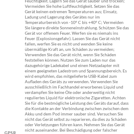
Feuchtigkeit. Lagern Sie das Gerät sauber und trocken;
Vermeiden Sie hohe Luftfeuchtigkeit. Setzen Sie das
Gerät keinen extremen Temperaturen aus; Einsatz,
Ladung und Lagerung des Gerätes nur im
Temperaturbereich von -10° C bis +40° C; Vermeiden
Sie längere direkte Sonneneinstrahlung. Schützen Sie das
Gerät vor offenem Feuer. Werfen sie es niemals ins
Feuer (Explosionsgefahr). Lassen Sie das Gerät nicht
fallen, werfen Sie es nicht und wenden Sie keine
übermäßige Kraft an, um Schäden zu vermeiden;
Verwenden Sie das Gerät nicht, wenn Sie Schäden
feststellen können. Nutzen Sie zum Laden nur das
dazugehörige Ladekabel und einen Netzadapter mit
einem geeigneten Ladestrom und Spannungsbereich. Es
wird empfohlen, das mitgelieferte USB-Kabel zum
Aufladen des Geräts zu verwenden. Verwenden Sie
ausschließlich im Fachhandel erworbenes Liquid und
verdampfen Sie keine Öle oder anderweitig nicht
reguliertes Liquid für elektronische Zigaretten. Achten
Sie für die bestmögliche Leistung des Geräts darauf, dass
die Kontakte an der Verbindung zwischen zwischen dem
Akku und dem Pod immer sauber sind. Versuchen Sie
nicht das Gerät selbst zu reparieren, da dies zu Schäden
oder Verletzungen führen kann. Nehmen Sie das Gerät
nicht auseinander. Bei Beschädigung oder falscher
GPSR