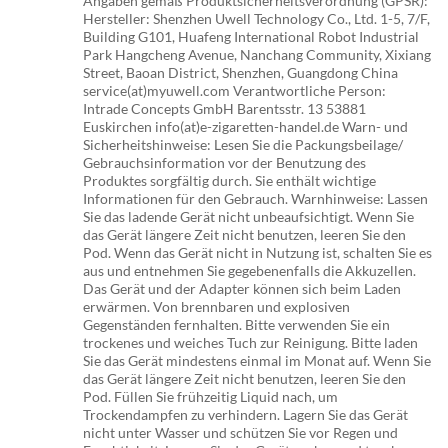
Angaben gemäß Produktsicherheitsverordnung (GPSR):
Hersteller: Shenzhen Uwell Technology Co., Ltd. 1-5, 7/F,
Building G101, Huafeng International Robot Industrial
Park Hangcheng Avenue, Nanchang Community, Xixiang
Street, Baoan District, Shenzhen, Guangdong China
service(at)myuwell.com Verantwortliche Person:
Intrade Concepts GmbH Barentsstr. 13 53881
Euskirchen info(at)e-zigaretten-handel.de Warn- und
Sicherheitshinweise: Lesen Sie die Packungsbeilage/
Gebrauchsinformation vor der Benutzung des
Produktes sorgfältig durch. Sie enthält wichtige
Informationen für den Gebrauch. Warnhinweise: Lassen
Sie das ladende Gerät nicht unbeaufsichtigt. Wenn Sie
das Gerät längere Zeit nicht benutzen, leeren Sie den
Pod. Wenn das Gerät nicht in Nutzung ist, schalten Sie es
aus und entnehmen Sie gegebenenfalls die Akkuzellen.
Das Gerät und der Adapter können sich beim Laden
erwärmen. Von brennbaren und explosiven
Gegenständen fernhalten. Bitte verwenden Sie ein
trockenes und weiches Tuch zur Reinigung. Bitte laden
Sie das Gerät mindestens einmal im Monat auf. Wenn Sie
das Gerät längere Zeit nicht benutzen, leeren Sie den
Pod. Füllen Sie frühzeitig Liquid nach, um
Trockendampfen zu verhindern. Lagern Sie das Gerät
nicht unter Wasser und schützen Sie vor Regen und