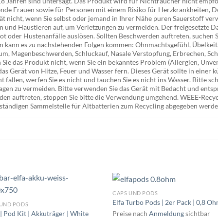
8 Jahren sind untersagt. Das Produkt wird für Nichtraucher nicht empfo
lende Frauen sowie für Personen mit einem Risiko für Herzkrankheiten, 
ät nicht, wenn Sie selbst oder jemand in Ihrer Nähe puren Sauerstoff ve
 und Haustieren auf, um Verletzungen zu vermeiden. Der freigesetzte D
t oder Hustenanfälle auslösen. Sollten Beschwerden auftreten, suchen Si
n kann es zu nachstehenden Folgen kommen: Ohnmachtsgefühl, Übelkeit
um, Magenbeschwerden, Schluckauf, Nasale Verstopfung, Erbrechen, Sch
Sie das Produkt nicht, wenn Sie ein bekanntes Problem (Allergien, Unver
e das Gerät von Hitze, Feuer und Wasser fern. Dieses Gerät sollte in eine
t fallen, werfen Sie es nicht und tauchen Sie es nicht ins Wasser. Bitte sc
ragen zu vermeiden. Bitte verwenden Sie das Gerät mit Bedacht und ents
n auftreten, stoppen Sie bitte die Verwendung umgehend. WEEE-Recyclin
uständigen Sammelstelle für Altbatterien zum Recycling abgegeben werde
CAPS UND PODS
Elfa Turbo Pods | 2er Pack | 0,8 O
 UND PODS
| Pod Kit | Akkuträger | White
Preise nach
Anmeldung
sichtbar