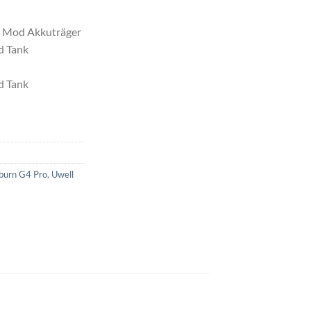
d Mod Akkuträger
d Tank
d Tank
iburn G4 Pro
,
Uwell