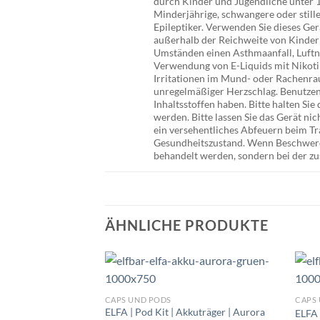
durch Kinder und Jugendliche unter 1
Minderjährige, schwangere oder stil
Epileptiker. Verwenden Sie dieses Ger
außerhalb der Reichweite von Kindern
Umständen einen Asthmaanfall, Luftno
Verwendung von E-Liquids mit Nikoti
Irritationen im Mund- oder Rachenra
unregelmäßiger Herzschlag. Benutzen 
Inhaltsstoffen haben. Bitte halten Si
werden. Bitte lassen Sie das Gerät nich
ein versehentliches Abfeuern beim T
Gesundheitszustand. Wenn Beschwerde
behandelt werden, sondern bei der z
ÄHNLICHE PRODUKTE
CAPS UND PODS
CAPS
ELFA | Pod Kit | Akkuträger | Aurora
ELFA 