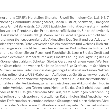
rdnung (GPSR): Hersteller: Shenzhen Uwell Technology Co., Ltd. 1-5, 7
anchang Community, Xixiang Street, Baoan District, Shenzhen, Guangdo
epts GmbH Barentsstr. 13 53881 Euskirchen info(at)e-zigaretten-handel.
n vor der Benutzung des Produktes sorgfältig durch. Sie enthält wichti
Gerät nicht unbeaufsichtigt. Wenn Sie das Gerät längere Zeit nicht benut
 entnehmen Sie gegebenenfalls die Akkuzellen. Das Gerät und der Adapte
en fernhalten. Bitte verwenden Sie ein trockenes und weiches Tuch zur 
ät längere Zeit nicht benutzen, leeren Sie den Pod. Füllen Sie frühzeit
er und schützen Sie vor Regen und Feuchtigkeit. Lagern Sie das Gerät sa
ät keinen extremen Temperaturen aus; Einsatz, Ladung und Lagerung des G
 Sonneneinstrahlung. Schützen Sie das Gerät vor offenem Feuer. Werfen si
rfen Sie es nicht und wenden Sie keine übermäßige Kraft an, um Schäden 
. Nutzen Sie zum Laden nur das dazugehörige Ladekabel und einen Netza
, das mitgelieferte USB-Kabel zum Aufladen des Geräts zu verwenden. V
keine Öle oder anderweitig nicht reguliertes Liquid für elektronische Z
 Kontakte an der Verbindung zwischen zwischen dem Akku und dem Pod im
äden oder Verletzungen führen kann. Nehmen Sie das Gerät nicht auseinan
oder es tritt Flüssigkeit aus dem Akku aus, die zu Reizungen, Verbrennu
d Seife gründlich spülen und ärztlichen Rat einholen. Sind Anzeichen von
der Deformation erkennbar, nehmen Sie umgehend einen sicheren Absta
hren oder Software von Drittanbietern aufzuspielen. Sicherheitsinfor