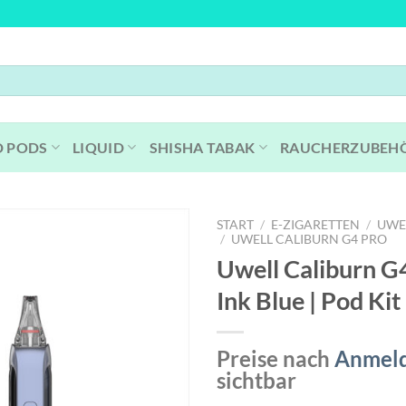
D PODS
LIQUID
SHISHA TABAK
RAUCHERZUBEH
START
/
E-ZIGARETTEN
/
UWE
/
UWELL CALIBURN G4 PRO
Uwell Caliburn G
Ink Blue | Pod Kit
Preise nach
Anmel
sichtbar