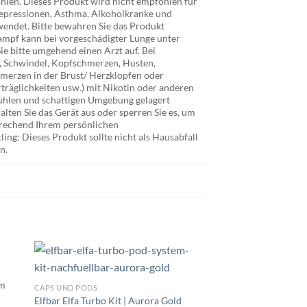
hlen. Dieses Produkt wird nicht empfohlen für
Depressionen, Asthma, Alkoholkranke und
rwendet. Bitte bewahren Sie das Produkt
ampf kann bei vorgeschädigter Lunge unter
e bitte umgehend einen Arzt auf. Bei
, Schwindel, Kopfschmerzen, Husten,
merzen in der Brust/ Herzklopfen oder
träglichkeiten usw.) mit Nikotin oder anderen
r kühlen und schattigen Umgebung gelagert
halten Sie das Gerät aus oder sperren Sie es, um
prechend Ihrem persönlichen
g: Dieses Produkt sollte nicht als Hausabfall
n.
hm
CAPS UND PODS
Elfbar Elfa Turbo Kit | Aurora Gold