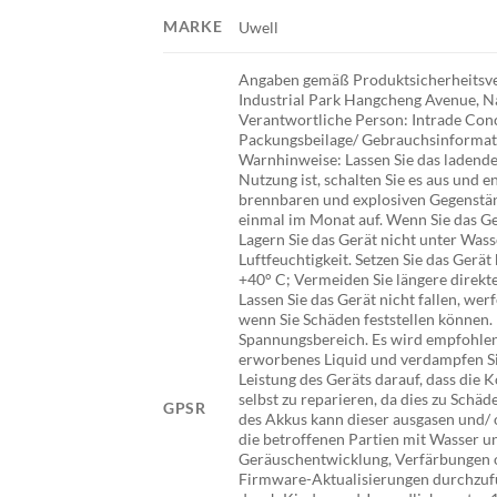
MARKE
Uwell
Angaben gemäß Produktsicherheitsvero
Industrial Park Hangcheng Avenue, N
Verantwortliche Person: Intrade Conc
Packungsbeilage/ Gebrauchsinformatio
Warnhinweise: Lassen Sie das ladende 
Nutzung ist, schalten Sie es aus und
brennbaren und explosiven Gegenständ
einmal im Monat auf. Wenn Sie das Ger
Lagern Sie das Gerät nicht unter Wass
Luftfeuchtigkeit. Setzen Sie das Ger
+40° C; Vermeiden Sie längere direkte
Lassen Sie das Gerät nicht fallen, we
wenn Sie Schäden feststellen können
Spannungsbereich. Es wird empfohlen
erworbenes Liquid und verdampfen Sie 
Leistung des Geräts darauf, dass die
selbst zu reparieren, da dies zu Sch
GPSR
des Akkus kann dieser ausgasen und/ 
die betroffenen Partien mit Wasser un
Geräuschentwicklung, Verfärbungen o
Firmware-Aktualisierungen durchzufü