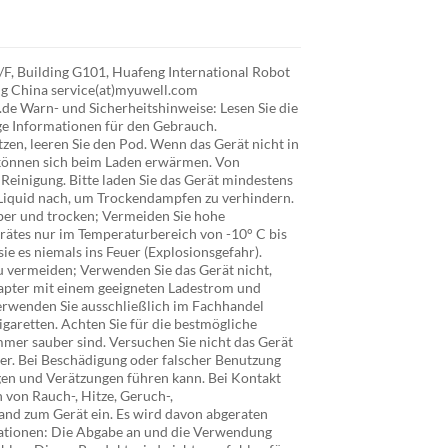
/F, Building G101, Huafeng International Robot
ng China service(at)myuwell.com
de Warn- und Sicherheitshinweise: Lesen Sie die
ge Informationen für den Gebrauch.
zen, leeren Sie den Pod. Wenn das Gerät nicht in
r können sich beim Laden erwärmen. Von
Reinigung. Bitte laden Sie das Gerät mindestens
ig Liquid nach, um Trockendampfen zu verhindern.
uber und trocken; Vermeiden Sie hohe
erätes nur im Temperaturbereich von -10° C bis
e es niemals ins Feuer (Explosionsgefahr).
zu vermeiden; Verwenden Sie das Gerät nicht,
dapter mit einem geeigneten Ladestrom und
erwenden Sie ausschließlich im Fachhandel
igaretten. Achten Sie für die bestmögliche
mer sauber sind. Versuchen Sie nicht das Gerät
der. Bei Beschädigung oder falscher Benutzung
ngen und Verätzungen führen kann. Bei Kontakt
 von Rauch-, Hitze, Geruch-,
nd zum Gerät ein. Es wird davon abgeraten
mationen: Die Abgabe an und die Verwendung