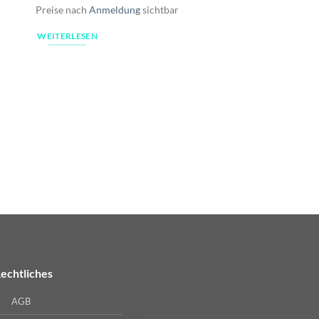
Preise nach
Anmeldung
sichtbar
WEITERLESEN
E-ZIGARETTEN
Oxva | Xlim SE | Gala
Preise nach
Anmeldu
WEITERLESEN
echtliches
AGB