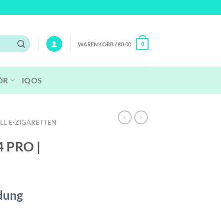
WARENKORB /
€
0,00
0
ÖR
IQOS
LL E-ZIGARETTEN
4 PRO |
dung