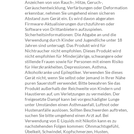
Anzeichen von von Rauch-, Hitze, Geruch-,
Geräuschentwicklung, Verfärbungen oder Deformation
erkennbar, nehmen Sie umgehend einen sicheren
Abstand zum Gerät ein. Es wird davon abgeraten
Firmware-Aktualisierungen durchzuführen oder
Software von Drittanbietern aufzuspielen.
Sicherheitsinformationen: Die Abgabe an und die
Verwendung durch Kinder und Jugendliche unter 18
Jahren sind untersagt. Das Produkt wird für
Nichtraucher nicht empfohlen. Dieses Produkt wird
nicht empfohlen für Minderjährige, schwangere oder
stillende Frauen sowie für Personen mit einem Risiko
für Herzkrankheiten, Depressionen, Asthma,
Alkoholkranke und Epileptiker. Verwenden Sie dieses
Gerät nicht, wenn Sie selbst oder jemand in Ihrer Nähe
puren Sauerstoff verwendet. Bitte bewahren Sie das
Produkt außerhalb der Reichweite von Kindern und
Haustieren auf, um Verletzungen zu vermeiden. Der
freigesetzte Dampf kann bei vorgeschädigter Lunge
unter Umständen einen Asthmaanfall, Luftnot oder
Hustenanfälle auslösen. Sollten Beschwerden auftreten,
suchen Sie bitte umgehend einen Arzt auf. Bei
Verwendung von E-Liquids mit Nikotin kann es zu
nachstehenden Folgen kommen: Ohnmachtsgefühl,
Übelkeit, Schwindel, Kopfschmerzen, Husten,