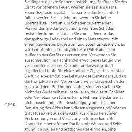
Sie längere direkte Sonneneinstrahlung. Schützen Sie das
Gerät vor offenem Feuer. Werfen sie es niemals ins
Feuer (Explosionsgefahr). Lassen Sie das Gerät nicht
fallen, werfen Sie es nicht und wenden Sie keine
übermäßige Kraft an, um Schäden zu vermeiden;
Verwenden Sie das Gerät nicht, wenn Sie Schäden
feststellen können. Nutzen Sie zum Laden nur das
dazugehörige Ladekabel und einen Netzadapter mit
einem geeigneten Ladestrom und Spannungsbereich. Es
wird empfohlen, das mitgelieferte USB-Kabel zum
Aufladen des Geräts zu verwenden. Verwenden Sie
ausschließlich im Fachhandel erworbenes Liquid und
verdampfen Sie keine Öle oder anderweitig nicht
reguliertes Liquid für elektronische Zigaretten. Achten
Sie für die bestmögliche Leistung des Geräts darauf, dass
die Kontakte an der Verbindung zwischen zwischen dem
Akku und dem Pod immer sauber sind. Versuchen Sie
nicht das Gerät selbst zu reparieren, da dies zu Schäden
oder Verletzungen führen kann. Nehmen Sie das Gerät
nicht auseinander. Bei Beschädigung oder falscher
GPSR
Benutzung des Akkus kann dieser ausgasen und/ oder es
tritt Flüssigkeit aus dem Akku aus, die zu Reizungen,
Verbrennungen und Verätzungen führen kann. Bei
Kontakt die betroffenen Partien mit Wasser und Seife
gründlich spülen und ärztlichen Rat einholen. Sind