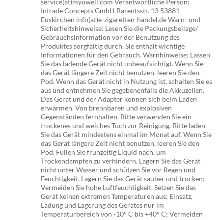
service(at)myuwell.com Verantwortliche Person:
Intrade Concepts GmbH Barentsstr. 13 53881
Euskirchen info(at)e-zigaretten-handel.de Warn- und
Sicherheitshinweise: Lesen Sie die Packungsbeilage/
Gebrauchsinformation vor der Benutzung des
Produktes sorgfältig durch. Sie enthält wichtige
Informationen für den Gebrauch. Warnhinweise: Lassen
Sie das ladende Gerät nicht unbeaufsichtigt. Wenn Sie
das Gerät längere Zeit nicht benutzen, leeren Sie den
Pod. Wenn das Gerät nicht in Nutzung ist, schalten Sie es
aus und entnehmen Sie gegebenenfalls die Akkuzellen.
Das Gerät und der Adapter können sich beim Laden
erwärmen. Von brennbaren und explosiven
Gegenständen fernhalten. Bitte verwenden Sie ein
trockenes und weiches Tuch zur Reinigung. Bitte laden
Sie das Gerät mindestens einmal im Monat auf. Wenn Sie
das Gerät längere Zeit nicht benutzen, leeren Sie den
Pod. Füllen Sie frühzeitig Liquid nach, um
Trockendampfen zu verhindern. Lagern Sie das Gerät
nicht unter Wasser und schützen Sie vor Regen und
Feuchtigkeit. Lagern Sie das Gerät sauber und trocken;
Vermeiden Sie hohe Luftfeuchtigkeit. Setzen Sie das
Gerät keinen extremen Temperaturen aus; Einsatz,
Ladung und Lagerung des Gerätes nur im
Temperaturbereich von -10° C bis +40° C; Vermeiden