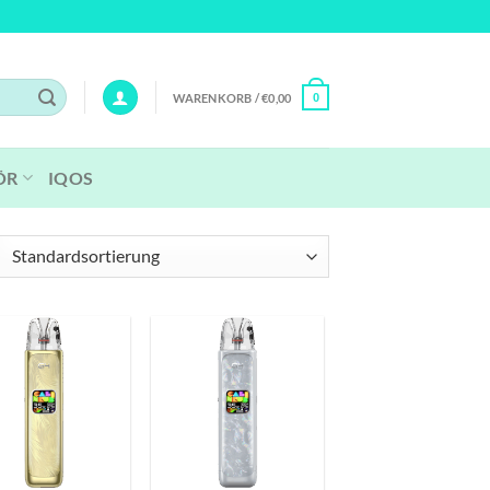
WARENKORB /
€
0,00
0
ÖR
IQOS