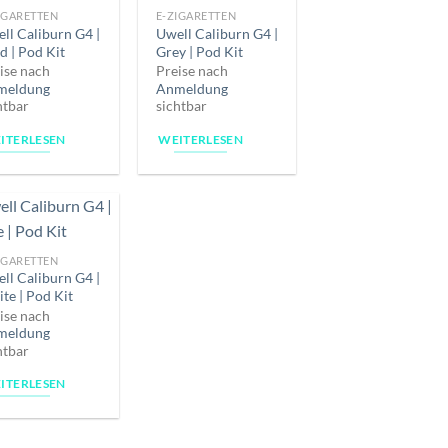
IGARETTEN
E-ZIGARETTEN
ll Caliburn G4 |
Uwell Caliburn G4 |
d | Pod Kit
Grey | Pod Kit
ise nach
Preise nach
meldung
Anmeldung
htbar
sichtbar
ITERLESEN
WEITERLESEN
IGARETTEN
ll Caliburn G4 |
te | Pod Kit
ise nach
meldung
htbar
ITERLESEN