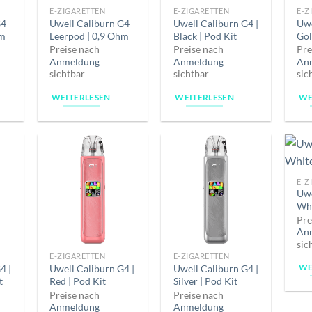
E-ZIGARETTEN
E-ZIGARETTEN
E-Z
G4
Uwell Caliburn G4
Uwell Caliburn G4 |
Uwe
hm
Leerpod | 0,9 Ohm
Black | Pod Kit
Gol
Preise nach
Preise nach
Pre
Anmeldung
Anmeldung
An
sichtbar
sichtbar
sic
WEITERLESEN
WEITERLESEN
WE
E-Z
Uwe
Whi
Pre
An
sic
E-ZIGARETTEN
E-ZIGARETTEN
WE
4 |
Uwell Caliburn G4 |
Uwell Caliburn G4 |
t
Red | Pod Kit
Silver | Pod Kit
Preise nach
Preise nach
Anmeldung
Anmeldung