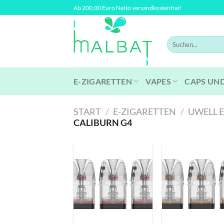
Zum
Ab 200,00 Euro Netto versandkostenfrei!
Inhalt
springen
Suchen
nach:
E-ZIGARETTEN
VAPES
CAPS UN
START
/
E-ZIGARETTEN
/
UWELL 
CALIBURN G4