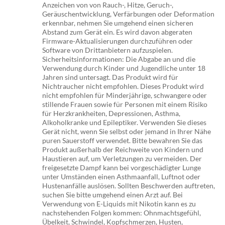
Anzeichen von von Rauch-, Hitze, Geruch-,
Geräuschentwicklung, Verfärbungen oder Deformation
erkennbar, nehmen Sie umgehend einen sicheren
Abstand zum Gerät ein. Es wird davon abgeraten
Firmware-Aktualisierungen durchzuführen oder
Software von Drittanbietern aufzuspielen.
Sicherheitsinformationen: Die Abgabe an und die
Verwendung durch Kinder und Jugendliche unter 18
Jahren sind untersagt. Das Produkt wird für
Nichtraucher nicht empfohlen. Dieses Produkt wird
nicht empfohlen für Minderjährige, schwangere oder
stillende Frauen sowie für Personen mit einem Risiko
für Herzkrankheiten, Depressionen, Asthma,
Alkoholkranke und Epileptiker. Verwenden Sie dieses
Gerät nicht, wenn Sie selbst oder jemand in Ihrer Nähe
puren Sauerstoff verwendet. Bitte bewahren Sie das
Produkt außerhalb der Reichweite von Kindern und
Haustieren auf, um Verletzungen zu vermeiden. Der
freigesetzte Dampf kann bei vorgeschädigter Lunge
unter Umständen einen Asthmaanfall, Luftnot oder
Hustenanfälle auslösen. Sollten Beschwerden auftreten,
suchen Sie bitte umgehend einen Arzt auf. Bei
Verwendung von E-Liquids mit Nikotin kann es zu
nachstehenden Folgen kommen: Ohnmachtsgefühl,
Übelkeit, Schwindel, Kopfschmerzen, Husten,