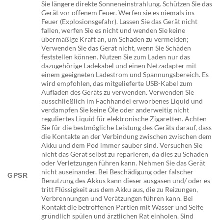
Sie längere direkte Sonneneinstrahlung. Schützen Sie das
Gerät vor offenem Feuer. Werfen sie es niemals ins
Feuer (Explosionsgefahr). Lassen Sie das Gerät nicht
fallen, werfen Sie es nicht und wenden Sie keine
übermäßige Kraft an, um Schäden zu vermeiden;
Verwenden Sie das Gerät nicht, wenn Sie Schäden
feststellen können. Nutzen Sie zum Laden nur das
dazugehörige Ladekabel und einen Netzadapter mit
einem geeigneten Ladestrom und Spannungsbereich. Es
wird empfohlen, das mitgelieferte USB-Kabel zum
Aufladen des Geräts zu verwenden. Verwenden Sie
ausschließlich im Fachhandel erworbenes Liquid und
verdampfen Sie keine Öle oder anderweitig nicht
reguliertes Liquid für elektronische Zigaretten. Achten
Sie für die bestmögliche Leistung des Geräts darauf, dass
die Kontakte an der Verbindung zwischen zwischen dem
Akku und dem Pod immer sauber sind. Versuchen Sie
nicht das Gerät selbst zu reparieren, da dies zu Schäden
oder Verletzungen führen kann. Nehmen Sie das Gerät
nicht auseinander. Bei Beschädigung oder falscher
GPSR
Benutzung des Akkus kann dieser ausgasen und/ oder es
tritt Flüssigkeit aus dem Akku aus, die zu Reizungen,
Verbrennungen und Verätzungen führen kann. Bei
Kontakt die betroffenen Partien mit Wasser und Seife
gründlich spülen und ärztlichen Rat einholen. Sind