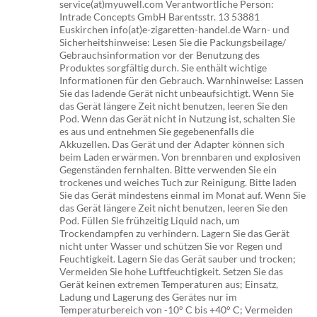
service(at)myuwell.com Verantwortliche Person:
Intrade Concepts GmbH Barentsstr. 13 53881
Euskirchen info(at)e-zigaretten-handel.de Warn- und
Sicherheitshinweise: Lesen Sie die Packungsbeilage/
Gebrauchsinformation vor der Benutzung des
Produktes sorgfältig durch. Sie enthält wichtige
Informationen für den Gebrauch. Warnhinweise: Lassen
Sie das ladende Gerät nicht unbeaufsichtigt. Wenn Sie
das Gerät längere Zeit nicht benutzen, leeren Sie den
Pod. Wenn das Gerät nicht in Nutzung ist, schalten Sie
es aus und entnehmen Sie gegebenenfalls die
Akkuzellen. Das Gerät und der Adapter können sich
beim Laden erwärmen. Von brennbaren und explosiven
Gegenständen fernhalten. Bitte verwenden Sie ein
trockenes und weiches Tuch zur Reinigung. Bitte laden
Sie das Gerät mindestens einmal im Monat auf. Wenn Sie
das Gerät längere Zeit nicht benutzen, leeren Sie den
Pod. Füllen Sie frühzeitig Liquid nach, um
Trockendampfen zu verhindern. Lagern Sie das Gerät
nicht unter Wasser und schützen Sie vor Regen und
Feuchtigkeit. Lagern Sie das Gerät sauber und trocken;
Vermeiden Sie hohe Luftfeuchtigkeit. Setzen Sie das
Gerät keinen extremen Temperaturen aus; Einsatz,
Ladung und Lagerung des Gerätes nur im
Temperaturbereich von -10° C bis +40° C; Vermeiden