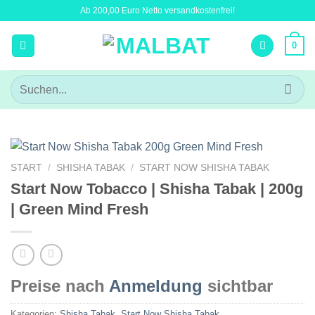
Zum
Ab 200,00 Euro Netto versandkostenfrei!
Inhalt
springen
0
Suchen
nach:
START
/
SHISHA TABAK
/
START NOW SHISHA TABAK
Start Now Tobacco | Shisha Tabak | 200g
| Green Mind Fresh
Preise nach
Anmeldung
sichtbar
Kategorien:
Shisha Tabak
,
Start Now Shisha Tabak