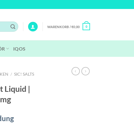
WARENKORB /
€
0,00
0
ÖR
IQOS
RKEN
/
SIC! SALTS
t Liquid |
10mg
dung