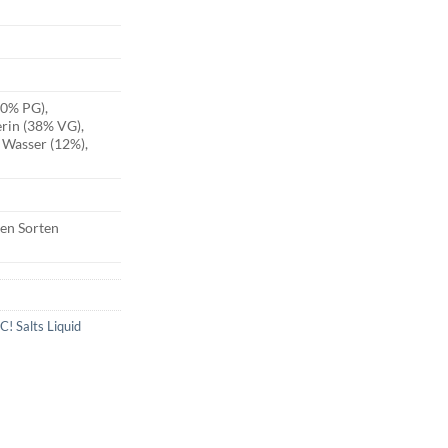
50% PG),
erin (38% VG),
 Wasser (12%),
nen Sorten
C! Salts Liquid