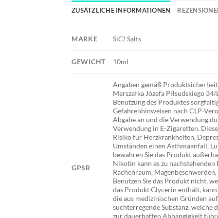
ZUSÄTZLICHE INFORMATIONEN
REZENSIONEN
MARKE
SiC! Salts
GEWICHT
10ml
Angaben gemäß Produktsicherheitsv
Marszałka Józefa Piłsudskiego 34/
Benutzung des Produktes sorgfältig
Gefahrenhinweisen nach CLP-Veror
Abgabe an und die Verwendung durc
Verwendung in E-Zigaretten. Diese
Risiko für Herzkrankheiten, Depre
Umständen einen Asthmaanfall, Luft
bewahren Sie das Produkt außerhal
Nikotin kann es zu nachstehenden
GPSR
Rachenraum, Magenbeschwerden, Sc
Benutzen Sie das Produkt nicht, we
das Produkt Glycerin enthält, kann
die aus medizinischen Gründen auf N
suchterregende Substanz, welche 
zur dauerhaften Abhängigkeit füh