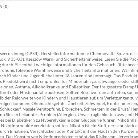
 (0)
erordnung (GPSR): Herstellerinformationen: Chemnovatic Sp. z o. o. Ludw
Lok. 9 35-001 Rzeszów Warn- und Sicherheitshinweise: Lesen Sie die Pa
 durch. Sie enthält wichtige Informationen für den Gebrauch. Bitte beac
dnung, folgende Warnhinweise und Sicherheitsinformationen: Warnhinw
h Kinder und Jugendliche unter 18 Jahren sind untersagt. Das Produkt 
s Produkt wird nicht empfohlen für Minderjährige, schwangere oder sti
ssionen, Asthma, Alkoholkranke und Epileptiker. Der freigesetzte Dampf 
not oder Hustenanfälle auslösen. Sollten Beschwerden auftreten, suchen
b der Reichweite von Kindern und Haustieren auf, um Verletzungen zu 
 Folgen kommen: Ohnmachtsgefühl, Übelkeit, Schwindel, Kopfschmerzen, 
hluckauf, Nasale Verstopfung, Erbrechen, Schmerzen in der Brust/ Her
nn Sie ein bekanntes Problem (Allergien, Unverträglichkeiten usw.) mit 
 es bei Diabetikern zu Hyperglykämie oder Glucosurie führen. Nikotinhal
ikotinprodukte verzichten sollten. Nikotin ist ein Stoff, der sehr stark 
durch Einatmen, Verschlucken oder Kontakt mit der Haut in den Körper
ren. Der Konsum von Nikotinprodukten erhöht das Risiko von Herzerkra