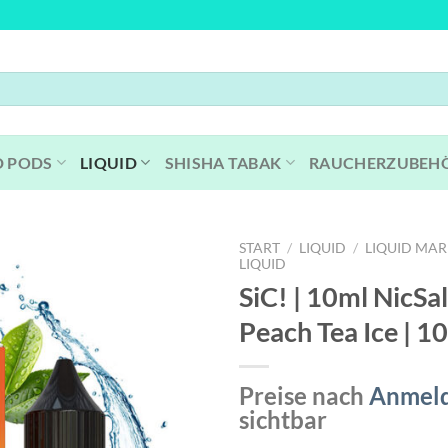
D PODS
LIQUID
SHISHA TABAK
RAUCHERZUBEH
START
/
LIQUID
/
LIQUID MA
LIQUID
SiC! | 10ml NicSal
Peach Tea Ice | 
Preise nach
Anmel
sichtbar