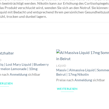
beeinträchtigt werden. Nikotin kann zur Erhöhung des Cortisolspiegels
das Produkt verschluckt wird, wenden Sie sich an den Notruf. Sie können s
Liquid mit Bedacht und entsprechend Ihrem persönlichen Gesundheitszus
hl, trocken und dunkel lagern.
D
iq | Lost Mary Liquid | Blueberry
LIQUID
rmelon Lemonade | 10mg
Massiv | Almassiva Liquid | Sommer
Beirut | 17mg Nikotin
e nach
Anmeldung
sichtbar
Preise nach
Anmeldung
sichtbar
ERLESEN
WEITERLESEN