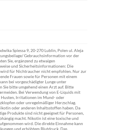
ika Spiessa 9, 20-270 Lublin, Polen ul. Aleja
ckungsbeilage/ Gebrauchsinformation vor der
hten Sie, ergänzend zu etwaigen
eise und Sicherheitsinformationen: Die
wird für Nichtraucher nicht empfohlen. Nur zur
llende Frauen sowie für Personen mit einem
kann bei vorgeschädigter Lunge unter
 Sie bitte umgehend einen Arzt auf. Bitte
vermeiden. Bei Verwendung von E-Liquids mit
Husten, Irritationen im Mund- oder
zklopfen oder unregelmäßiger Herzschlag.
Nikotin oder anderen Inhaltsstoffen haben. Da
tige Produkte sind nicht geeignet für Personen,
abhängig macht. Nikotin ist eine toxische und
 aufgenommen wird. Die direkte Einnahme kann
nkungen und erhöhtem Blutdruck. Das