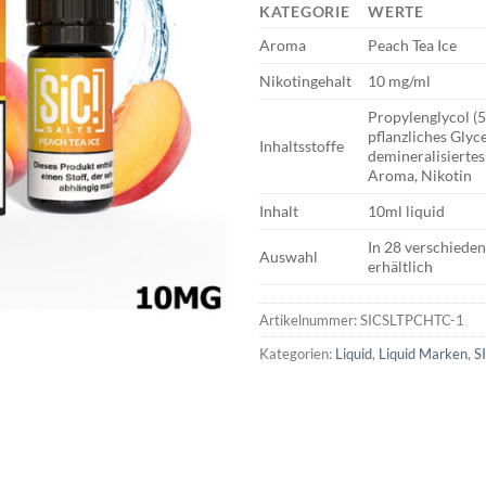
KATEGORIE
WERTE
Aroma
Peach Tea Ice
Nikotingehalt
10 mg/ml
Propylenglycol (
pflanzliches Glyc
Inhaltsstoffe
demineralisiertes
Aroma, Nikotin
Inhalt
10ml liquid
In 28 verschiede
Auswahl
erhältlich
Artikelnummer:
SICSLTPCHTC-1
Kategorien:
Liquid
,
Liquid Marken
,
SI