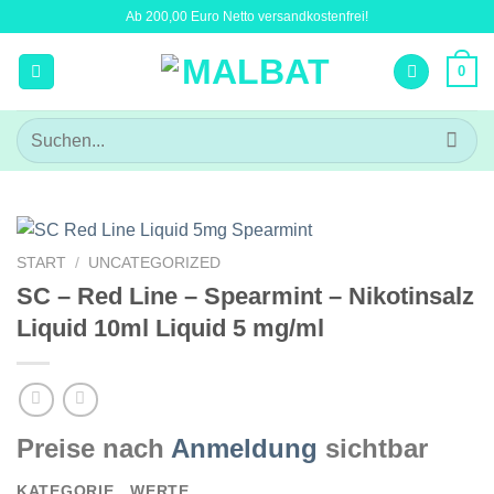
Zum
Ab 200,00 Euro Netto versandkostenfrei!
Inhalt
springen
0
Suchen
nach:
START
/
UNCATEGORIZED
SC – Red Line – Spearmint – Nikotinsalz
Liquid 10ml Liquid 5 mg/ml
Preise nach
Anmeldung
sichtbar
KATEGORIE
WERTE