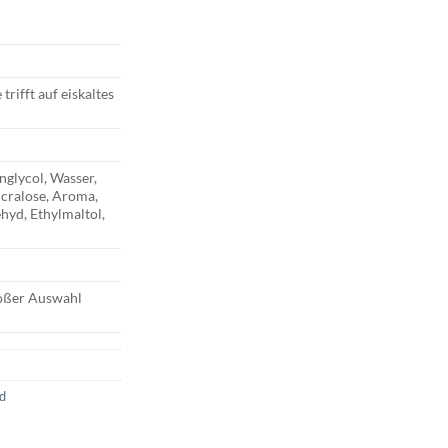
trifft auf eiskaltes
nglycol, Wasser,
ucralose, Aroma,
hyd, Ethylmaltol,
roßer Auswahl
id