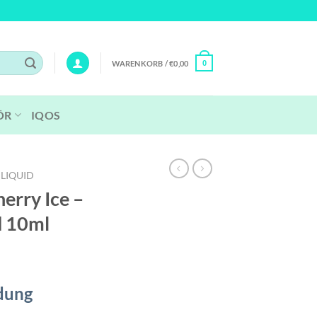
WARENKORB /
€
0,00
0
ÖR
IQOS
 LIQUID
herry Ice –
d 10ml
dung