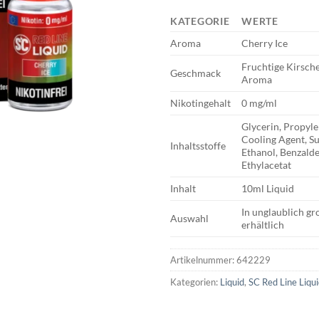
KATEGORIE
WERTE
Aroma
Cherry Ice
Fruchtige Kirsche 
Geschmack
Aroma
Nikotingehalt
0 mg/ml
Glycerin, Propyle
Cooling Agent, S
Inhaltsstoffe
Ethanol, Benzalde
Ethylacetat
Inhalt
10ml Liquid
In unglaublich g
Auswahl
erhältlich
Artikelnummer:
642229
Kategorien:
Liquid
,
SC Red Line Liqu