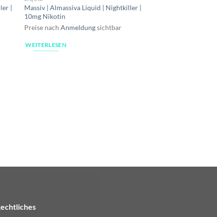
ler |
Massiv | Almassiva Liquid | Nightkiller |
10mg Nikotin
Preise nach
Anmeldung
sichtbar
WEITERLESEN
LIQUID
Massiv | Almassiva Li
10mg Nikotin
Preise nach
Anmeldu
WEITERLESEN
echtliches