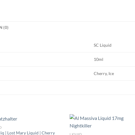
 (0)
SC Liquid
10ml
Cherry, Ice
D
iq | Lost Mary Liquid | Cherry
LIQUID