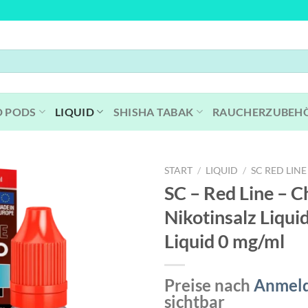
D PODS
LIQUID
SHISHA TABAK
RAUCHERZUBEH
START
/
LIQUID
/
SC RED LINE
SC – Red Line – C
Nikotinsalz Liqui
Liquid 0 mg/ml
Preise nach
Anmel
sichtbar