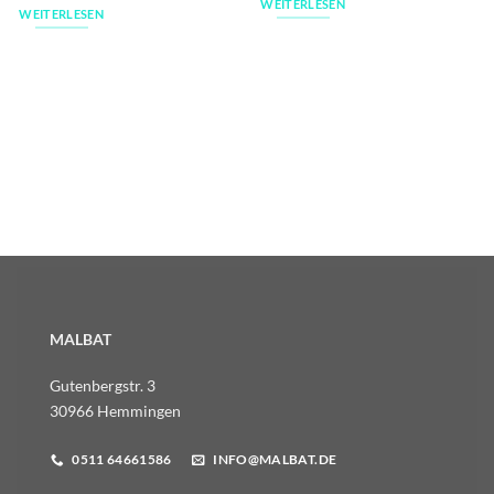
WEITERLESEN
WEITERLESEN
MALBAT
Gutenbergstr. 3
30966 Hemmingen
0511 64661586
INFO@MALBAT.DE