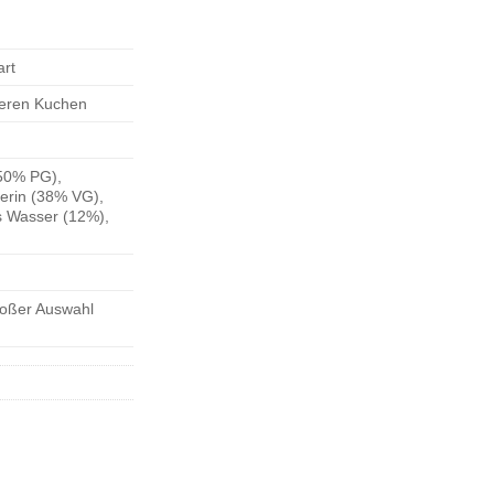
art
eeren Kuchen
(50% PG),
cerin (38% VG),
s Wasser (12%),
roßer Auswahl