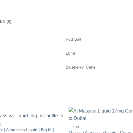
N (0)
Pod Salt
10ml
Blueberry, Cake
D
LIQUID
v | Almassiva Liquid | Big M |
Massiv | Almassiva Liquid | Come 