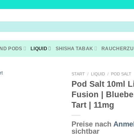
ND PODS
LIQUID
SHISHA TABAK
RAUCHERZU
START
/
LIQUID
/
POD SALT
Pod Salt 10ml L
Fusion | Bluebe
Tart | 11mg
Preise nach
Anme
sichtbar