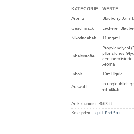
KATEGORIE
WERTE
Aroma
Blueberry Jam T
Geschmack
Leckerer Blaub
Nikotingehalt
11 mg/ml
Propylenglycol 
pflanzliches Gly
Inhaltsstoffe
demineralisierte
Aroma
Inhalt
10ml liquid
In unglaublich g
Auswahl
erhältlich
Artikelnummer:
456238
Kategorien:
Liquid
,
Pod Salt