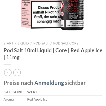
START
/
LIQUID
/
POD SALT
/
POD SALT CORE
Pod Salt 10ml Liquid | Core | Red Apple Ice
| 11mg
Preise nach
Anmeldung
sichtbar
KATEGORIE
WERTE
Aroma
Red Apple Ice