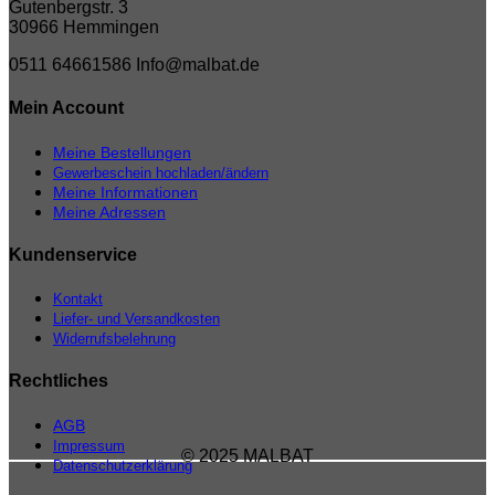
Gutenbergstr. 3
30966 Hemmingen
0511 64661586
Info@malbat.de
Mein Account
Meine Bestellungen
Gewerbeschein hochladen/ändern
Meine Informationen
Meine Adressen
Kundenservice
Kontakt
Liefer- und Versandkosten
Widerrufsbelehrung
Rechtliches
AGB
Impressum
© 2025 MALBAT
Datenschutzerklärung