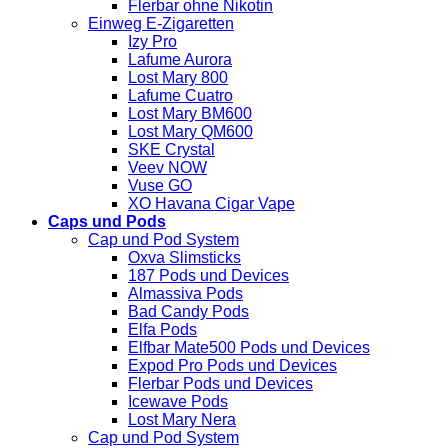
Flerbar ohne Nikotin
Einweg E-Zigaretten
Izy Pro
Lafume Aurora
Lost Mary 800
Lafume Cuatro
Lost Mary BM600
Lost Mary QM600
SKE Crystal
Veev NOW
Vuse GO
XO Havana Cigar Vape
Caps und Pods
Cap und Pod System
Oxva Slimsticks
187 Pods und Devices
Almassiva Pods
Bad Candy Pods
Elfa Pods
Elfbar Mate500 Pods und Devices
Expod Pro Pods und Devices
Flerbar Pods und Devices
Icewave Pods
Lost Mary Nera
Cap und Pod System