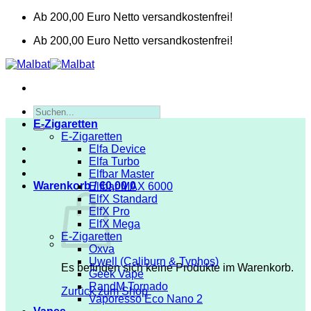
Zum
Ab 200,00 Euro Netto versandkostenfrei!
Inhalt
Ab 200,00 Euro Netto versandkostenfrei!
springen
Suchen
nach:
E-Zigaretten
E-Zigaretten
Elfa Device
Elfa Turbo
Elfbar Master
Warenkorb /
€
0,00
0
Elfbar MAX 6000
ElfX Standard
ElfX Pro
ElfX Mega
E-Zigaretten
Oxva
Uwell (Caliburn & Typhos)
Es befinden sich keine Produkte im Warenkorb.
Geek Vape
RandM Tornado
Zurück zum Shop
Vaporesso Eco Nano 2