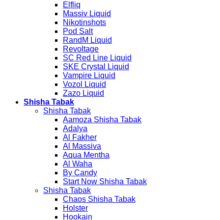
Elfliq
Massiv Liquid
Nikotinshots
Pod Salt
RandM Liquid
Revoltage
SC Red Line Liquid
SKE Crystal Liquid
Vampire Liquid
Vozol Liquid
Zazo Liquid
Shisha Tabak
Shisha Tabak
Aamoza Shisha Tabak
Adalya
Al Fakher
Al Massiva
Aqua Mentha
Al Waha
By Candy
Start Now Shisha Tabak
Shisha Tabak
Chaos Shisha Tabak
Holster
Hookain