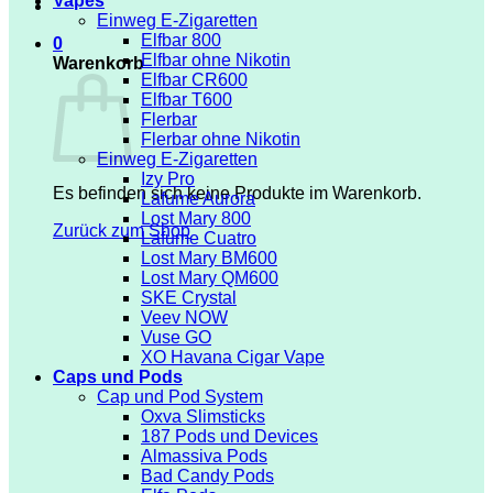
Vapes
Einweg E-Zigaretten
Elfbar 800
0
Elfbar ohne Nikotin
Warenkorb
Elfbar CR600
Elfbar T600
Flerbar
Flerbar ohne Nikotin
Einweg E-Zigaretten
Izy Pro
Es befinden sich keine Produkte im Warenkorb.
Lafume Aurora
Lost Mary 800
Zurück zum Shop
Lafume Cuatro
Lost Mary BM600
Lost Mary QM600
SKE Crystal
Veev NOW
Vuse GO
XO Havana Cigar Vape
Caps und Pods
Cap und Pod System
Oxva Slimsticks
187 Pods und Devices
Almassiva Pods
Bad Candy Pods