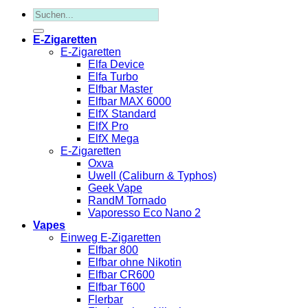
Suchen
nach:
E-Zigaretten
E-Zigaretten
Elfa Device
Elfa Turbo
Elfbar Master
Elfbar MAX 6000
ElfX Standard
ElfX Pro
ElfX Mega
E-Zigaretten
Oxva
Uwell (Caliburn & Typhos)
Geek Vape
RandM Tornado
Vaporesso Eco Nano 2
Vapes
Einweg E-Zigaretten
Elfbar 800
Elfbar ohne Nikotin
Elfbar CR600
Elfbar T600
Flerbar