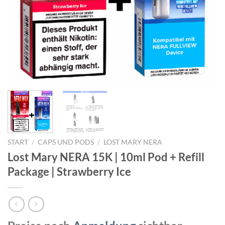
START
/
CAPS UND PODS
/
LOST MARY NERA
Lost Mary NERA 15K | 10ml Pod + Refill
Package | Strawberry Ice