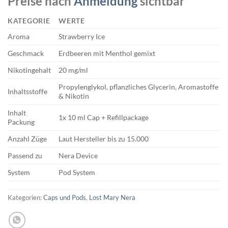
Preise nach
Anmeldung
sichtbar
KATEGORIE
WERTE
Aroma
Strawberry Ice
Geschmack
Erdbeeren mit Menthol gemixt
Nikotingehalt
20 mg/ml
Propylenglykol, pflanzliches Glycerin, Aromastoffe
Inhaltsstoffe
& Nikotin
Inhalt
1x 10 ml Cap + Refillpackage
Packung
Anzahl Züge
Laut Hersteller bis zu 15.000
Passend zu
Nera Device
System
Pod System
Kategorien:
Caps und Pods
,
Lost Mary Nera