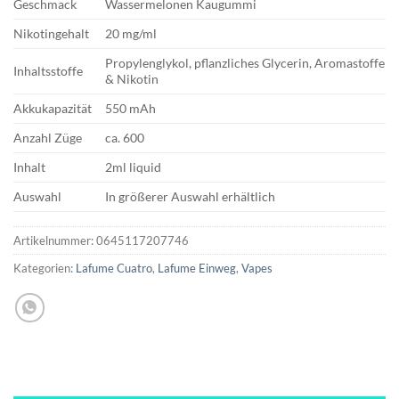
Geschmack
Wassermelonen Kaugummi
Nikotingehalt
20 mg/ml
Propylenglykol, pflanzliches Glycerin, Aromastoffe
Inhaltsstoffe
& Nikotin
Akkukapazität
550 mAh
Anzahl Züge
ca. 600
Inhalt
2ml liquid
Auswahl
In größerer Auswahl erhältlich
Artikelnummer:
0645117207746
Kategorien:
Lafume Cuatro
,
Lafume Einweg
,
Vapes