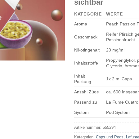
sichtbar
KATEGORIE
WERTE
Aroma
Peach Passion F
Reifer Pfirsich g
Geschmack
Passionsfrucht
Nikotingehalt
20 mg/ml
Propylenglykol, p
Inhaltsstoffe
Glycerin, Aromas
Inhalt
1x 2 ml Caps
Packung
Anzahl Züge
ca. 600 Insgesa
Passend zu
La Fume Cuatro
System
Pod System
Artikelnummer:
555294
Kategorien:
Caps und Pods
,
Lafume