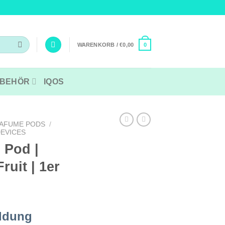
WARENKORB /
€
0,00
0
BEHÖR
IQOS
AFUME PODS
/
EVICES
 Pod |
ruit | 1er
ldung