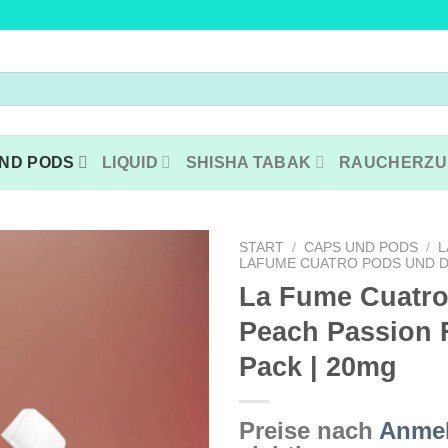
ND PODS
LIQUID
SHISHA TABAK
RAUCHERZU
START
/
CAPS UND PODS
/
L
LAFUME CUATRO PODS UND D
La Fume Cuatro
Peach Passion F
Pack | 20mg
Preise nach
Anme