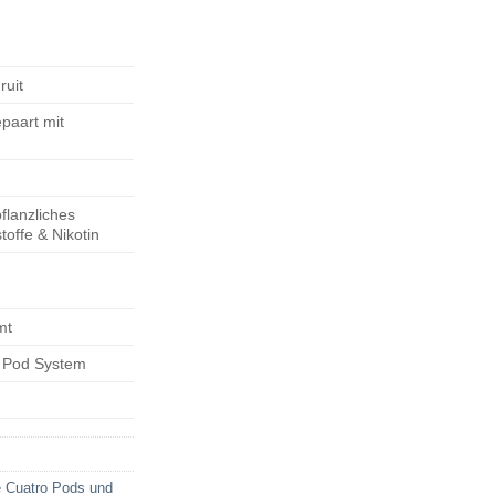
ruit
epaart mit
flanzliches
toffe & Nikotin
mt
 Pod System
 Cuatro Pods und