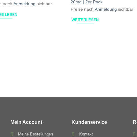
20mg | 2er Pack
se nach
Anmeldung
sichtbar
Preise nach
Anmeldung
sichtbar
TERLESEN
WEITERLESEN
Mein Account
Kundenservice
R
Meine Bestellungen
Kontakt