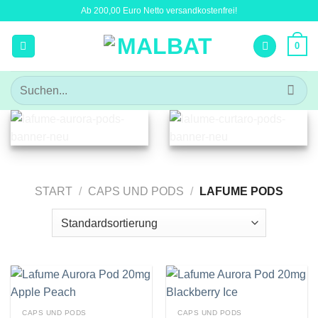
Zum
Ab 200,00 Euro Netto versandkostenfrei!
Inhalt
springen
0
Suchen
nach:
START
/
CAPS UND PODS
/
LAFUME PODS
CAPS UND PODS
CAPS UND PODS