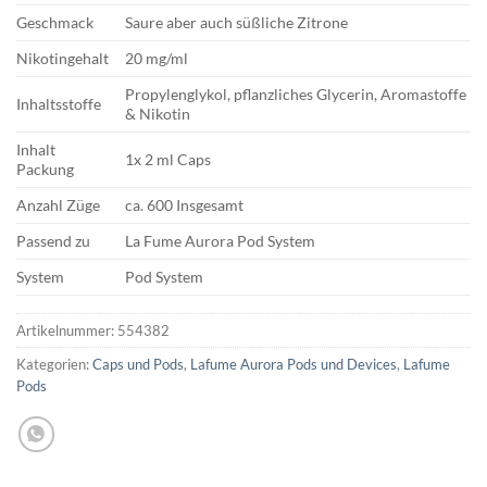
Geschmack
Saure aber auch süßliche Zitrone
Nikotingehalt
20 mg/ml
Propylenglykol, pflanzliches Glycerin, Aromastoffe
Inhaltsstoffe
& Nikotin
Inhalt
1x 2 ml Caps
Packung
Anzahl Züge
ca. 600 Insgesamt
Passend zu
La Fume Aurora Pod System
System
Pod System
Artikelnummer:
554382
Kategorien:
Caps und Pods
,
Lafume Aurora Pods und Devices
,
Lafume
Pods