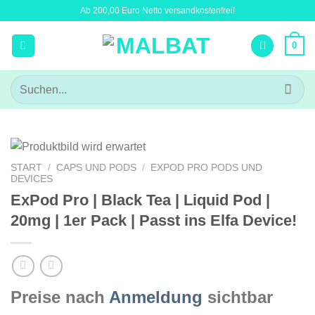
Zum
Ab 200,00 Euro Netto versandkostenfrei!
Inhalt
springen
0
Suchen
nach:
START
/
CAPS UND PODS
/
EXPOD PRO PODS UND
DEVICES
ExPod Pro | Black Tea | Liquid Pod |
20mg | 1er Pack | Passt ins Elfa Device!
Preise nach
Anmeldung
sichtbar